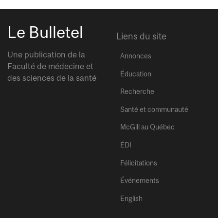
Le Bulletel
Liens du site
Une publication de la
Annonces
Faculté de médecine et
Éducation
des sciences de la santé
Recherche
Santé et communauté
McGill au Québec
ÉDI
Félicitations
Événements
English