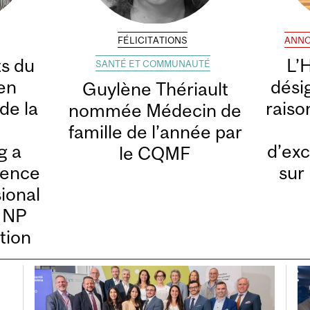
FÉLICITATIONS
ANN
ts du
L’
SANTÉ ET COMMUNAUTÉ
en
dési
Guylène Thériault
de la
raiso
nommée Médecin de
famille de l’année par
g a
d’exc
le CQMF
lence
sur 
sional
 NP
tion