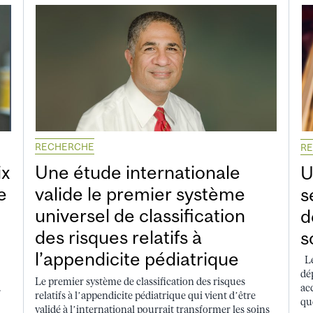
RECHERCHE
R
ix
Une étude internationale
U
e
valide le premier système
s
universel de classification
d
des risques relatifs à
s
l’appendicite pédiatrique
Le
dé
Le premier système de classification des risques
.
ac
relatifs à l’appendicite pédiatrique qui vient d’être
que
validé à l’international pourrait transformer les soins