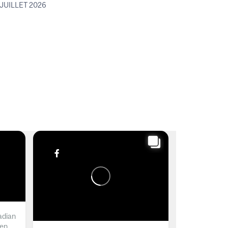
 JUILLET 2026
adian
men