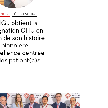
ONCES
FÉLICITATIONS
HGJ obtient la
gnation CHU en
n de son histoire
pionnière
ellence centrée
les patient(e)s