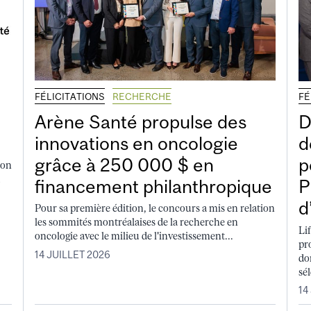
FÉLICITATIONS
RECHERCHE
FÉ
Arène Santé propulse des
D
innovations en oncologie
d
grâce à 250 000 $ en
p
ion
u
financement philanthropique
P
d
Pour sa première édition, le concours a mis en relation
les sommités montréalaises de la recherche en
Li
oncologie avec le milieu de l'investissement...
pr
14 JUILLET 2026
do
sé
14