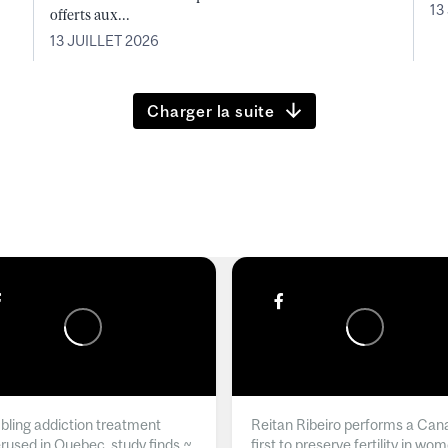
13
offerts aux...
13 JUILLET 2026
Charger la suite
ling addiction treatment
Reitan Ribeiro performs a Can
rused in Quebec, study finds ~
first to preserve fertility in wo