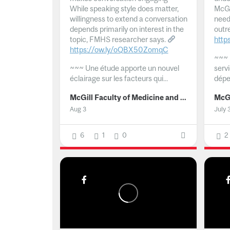
While speaking style does matter,
McGil
willingness to extend a conversation
need
depends primarily on interest in the
outr
topic, FMHS researcher says.
http
https://ow.ly/oQBX50ZomqC
~~~
~~~
Une étude apporte un nouvel
serv
éclairage sur les facteurs qui...
dépe
McGill Faculty of Medicine and Health Sciences
Aug 3
July 
6
1
0
2