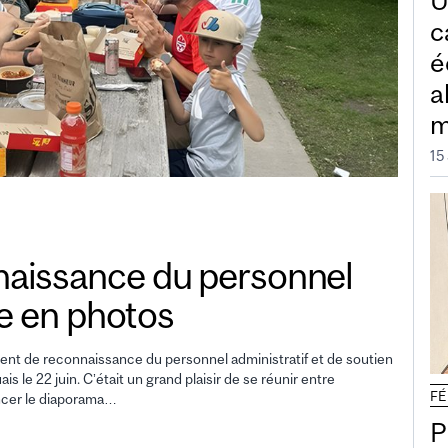
U
c
é
a
m
15
aissance du personnel
ée en photos
ent de reconnaissance du personnel administratif et de soutien
 le 22 juin. C’était un grand plaisir de se réunir entre
FÉ
ancer le diaporama…
P