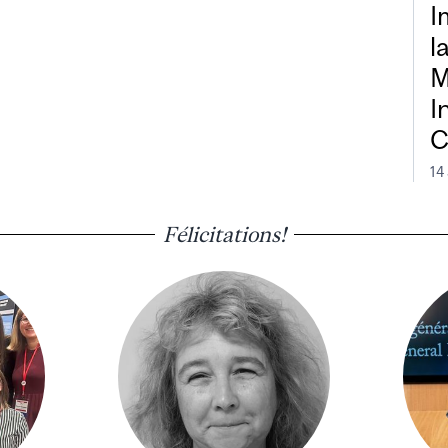
I
l
M
I
C
14
Félicitations!