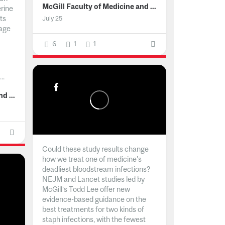
McGill Faculty of Medicine and Health Sciences
erine
ts
July 25
age
6
1
1
..
McGill Faculty of Medicine and Health Sciences
Could these study results change
how we treat one of medicine's
deadliest bloodstream infections?
NEJM and Lancet studies led by
McGill’s Todd Lee offer new
evidence-based guidance on the
best treatments for two kinds of
staph infections, with the fewest