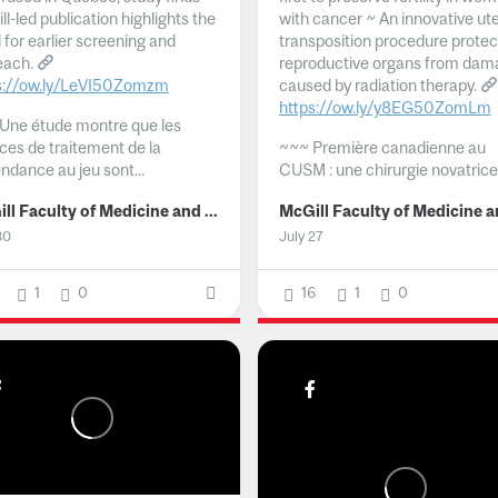
l-led publication highlights the
with cancer ~ An innovative ut
 for earlier screening and
transposition procedure protec
each.
reproductive organs from dam
s://ow.ly/LeVI50Zomzm
caused by radiation therapy.
https://ow.ly/y8EG50ZomLm
Une étude montre que les
ices de traitement de la
~~~
Première canadienne au
ndance au jeu sont...
CUSM : une chirurgie novatrice.
McGill Faculty of Medicine and Health Sciences
30
July 27
1
0
16
1
0