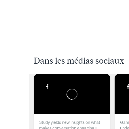
Dans les médias sociaux
Study yields new insights on what
Gamb
makes conversation engaging ~
unde