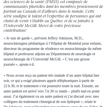
des sciences de la santé (FMSS) est composée de
communautés plurielles dont les membres proviennent de
partout au Canada et d’ailleurs dans le monde. Cette
série souligne le talent et l’expertise de personnes qui ont
choisi de venir s’établir au Québec et de se joindre à
l’Université McGill. Merci de votre précieuse
contribution!
« Je suis de garde », prévient Jeffrey Atkinson, M.D.,
neurochirurgien pédiatrique à l’Hôpital de Montréal pour enfants,
directeur du programme de résidence en neurochirurgie du même
hôpital et professeur adjoint au Département de neurologie et
neurochirurgie de l’Université McGill. « C’est une grosse
journée », ajoute-t-il.
« Nous avons reçu un patient très malade d’un autre hôpital hier
soir, ce qui a exigé plusieurs appels téléphoniques à partir de
22 h 30, et le traitement s’est poursuivi toute la nuit. Ensuite, un
autre patient est arrivé vers 5 h 30 ce matin – plutôt mal en point
aussi. J’ai également vu un autre patient et j’ai discuté avec mes
collègues du traitement chirurgical de son épilepsie », relate le
Dr Atkinson, pour n’énumérer que quelques-unes de ses tâches de