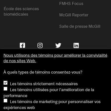
FMHS Focus
École des sciences
biomédicales
McGill Reporter
Salle de presse McGill
Nous utilisons des témoins pour améliorer la convivialité
de nos sites Web.
À quels types de témoins consentez-vous?
Copyright © Université McGill.
Les témoins strictement nécessaires
Accessibilité
Les témoins utilisées pour l'amélioration de la
Confidentialité
performance
Avis sur les témoins
Les témoins de marketing pour personnaliser vos
expériences web
Paramètres des témoins