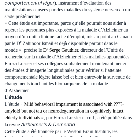
comportemental léger
), instrument d’évaluation des
manifestations causées par des maladies du système nerveux à un
stade prédémentiel.
« Cette étude est importante, parce qu’elle pourrait nous aider à
repérer les personnes plus exposées à la maladie d’Alzheimer au
moyen d’un outil clinique facile d’emploi, mis au point au Canada
r
par le D
Zahinoor Ismail et déjà disponible partout dans le
r
monde », précise le
D
Serge Gauthier
, directeur de l’Unité de
recherche sur la maladie d’Alzheimer et les maladies apparentées.
Firoza Lussier et ses collègues souhaiteraient maintenant mener
des études d’imagerie longitudinales pour vérifier si l’atteinte
comportementale légère laisse bel et bien entrevoir la survenue de
changements touchant les biomarqueurs de la maladie
d’Alzheimer.
L’étude
L’étude «
Mild behavioral impairment is associated with ????-
amyloid but not tau or neurodegeneration in cognitively intact
elderly individuals
», par Firoza Lussier et coll., a été publiée dans
Alzheimer’s & Dementia
la revue
.
Cette étude a été financée par le Weston Brain Institute, les