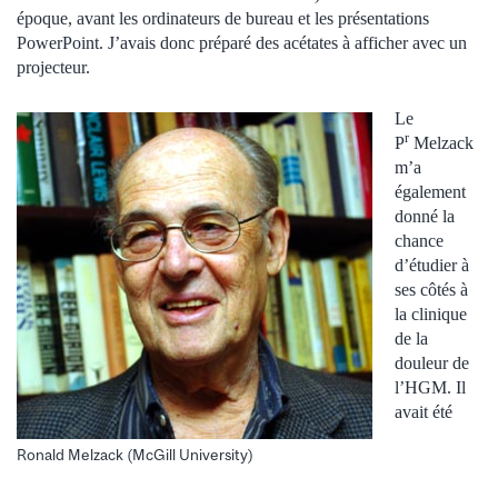
époque, avant les ordinateurs de bureau et les présentations
PowerPoint. J’avais donc préparé des acétates à afficher avec un
projecteur.
Le
r
P
Melzack
m’a
également
donné la
chance
d’étudier à
ses côtés à
la clinique
de la
douleur de
l’HGM. Il
avait été
Ronald Melzack (McGill University)