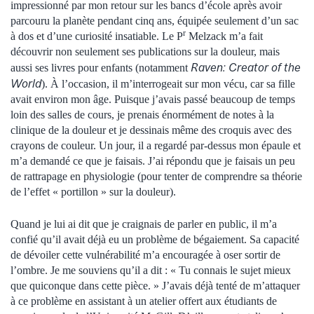
impressionné par mon retour sur les bancs d’école après avoir
parcouru la planète pendant cinq ans, équipée seulement d’un sac
r
à dos et d’une curiosité insatiable. Le P
Melzack m’a fait
découvrir non seulement ses publications sur la douleur, mais
Raven: Creator of the
aussi ses livres pour enfants (notamment
World
). À l’occasion, il m’interrogeait sur mon vécu, car sa fille
avait environ mon âge. Puisque j’avais passé beaucoup de temps
loin des salles de cours, je prenais énormément de notes à la
clinique de la douleur et je dessinais même des croquis avec des
crayons de couleur. Un jour, il a regardé par-dessus mon épaule et
m’a demandé ce que je faisais. J’ai répondu que je faisais un peu
de rattrapage en physiologie (pour tenter de comprendre sa théorie
de l’effet « portillon » sur la douleur).
Quand je lui ai dit que je craignais de parler en public, il m’a
confié qu’il avait déjà eu un problème de bégaiement. Sa capacité
de dévoiler cette vulnérabilité m’a encouragée à oser sortir de
l’ombre. Je me souviens qu’il a dit : « Tu connais le sujet mieux
que quiconque dans cette pièce. » J’avais déjà tenté de m’attaquer
à ce problème en assistant à un atelier offert aux étudiants de