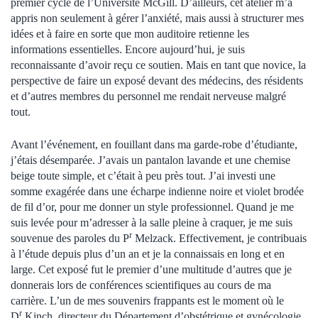
premier cycle de l’Université McGill. D’ailleurs, cet atelier m’a
appris non seulement à gérer l’anxiété, mais aussi à structurer mes
idées et à faire en sorte que mon auditoire retienne les
informations essentielles. Encore aujourd’hui, je suis
reconnaissante d’avoir reçu ce soutien. Mais en tant que novice, la
perspective de faire un exposé devant des médecins, des résidents
et d’autres membres du personnel me rendait nerveuse malgré
tout.
Avant l’événement, en fouillant dans ma garde-robe d’étudiante,
j’étais désemparée. J’avais un pantalon lavande et une chemise
beige toute simple, et c’était à peu près tout. J’ai investi une
somme exagérée dans une écharpe indienne noire et violet brodée
de fil d’or, pour me donner un style professionnel. Quand je me
suis levée pour m’adresser à la salle pleine à craquer, je me suis
r
souvenue des paroles du P
Melzack. Effectivement, je contribuais
à l’étude depuis plus d’un an et je la connaissais en long et en
large. Cet exposé fut le premier d’une multitude d’autres que je
donnerais lors de conférences scientifiques au cours de ma
carrière. L’un de mes souvenirs frappants est le moment où le
r
D
Kinch, directeur du Département d’obstétrique et gynécologie,