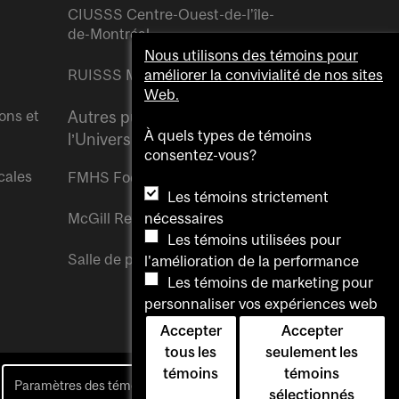
CIUSSS Centre-Ouest-de-l’île-
de-Montréal
Nous utilisons des témoins pour
RUISSS McGill
améliorer la convivialité de nos sites
Web.
ons et
Autres publications de
À quels types de témoins
l’Université McGill
consentez-vous?
cales
FMHS Focus
Les témoins strictement
nécessaires
McGill Reporter
Les témoins utilisées pour
Salle de presse McGill
l'amélioration de la performance
Les témoins de marketing pour
personnaliser vos expériences web
Accepter
Accepter
tous les
seulement les
témoins
témoins
Paramètres des témoins
Pour nous joindre
sélectionnés