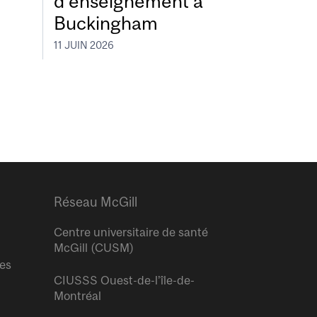
d’enseignement à
Buckingham
11 JUIN 2026
Réseau McGill
Centre universitaire de santé
McGill (CUSM)
res
CIUSSS Ouest-de-l’île-de-
Montréal