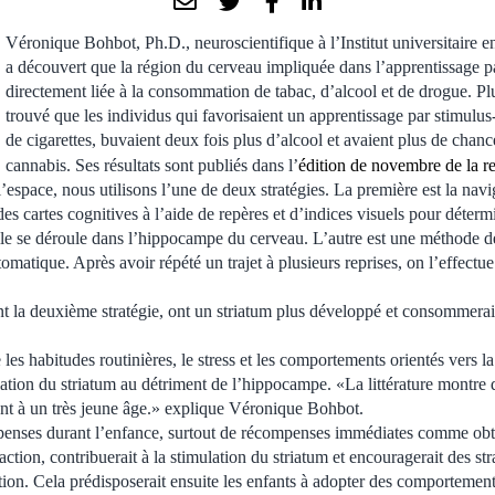
Véronique Bohbot, Ph.D., neuroscientifique à l’Institut universitaire 
a découvert que la région du cerveau impliquée dans l’apprentissage pa
directement liée à la consommation de tabac, d’alcool et de drogue. Plu
trouvé que les individus qui favorisaient un apprentissage par stimulu
de cigarettes, buvaient deux fois plus d’alcool et avaient plus de ch
cannabis. Ses résultats sont publiés dans l’
édition de novembre de la 
’espace, nous utilisons l’une de deux stratégies. La première est la navig
des cartes cognitives à l’aide de repères et d’indices visuels pour déte
lle se déroule dans l’hippocampe du cerveau. L’autre est une méthode d
tomatique. Après avoir répété un trajet à plusieurs reprises, on l’effectue
ent la deuxième stratégie, ont un striatum plus développé et consommerai
es habitudes routinières, le stress et les comportements orientés vers l
ation du striatum au détriment de l’hippocampe. «La littérature montre q
nt à un très jeune âge.» explique Véronique Bohbot.
enses durant l’enfance, surtout de récompenses immédiates comme obt
action, contribuerait à la stimulation du striatum et encouragerait des str
ion. Cela prédisposerait ensuite les enfants à adopter des comportements