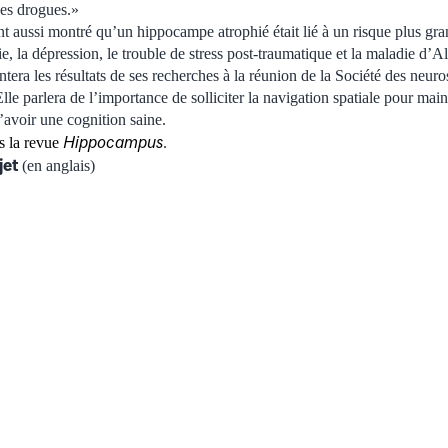
des drogues.»
nt aussi montré qu’un hippocampe atrophié était lié à un risque plus gr
ie, la dépression, le trouble de stress post-traumatique et la maladie d’A
era les résultats de ses recherches à la réunion de la Société des neur
e parlera de l’importance de solliciter la navigation spatiale pour maint
avoir une cognition saine.
Hippocampus
ns la revue
.
jet
(en anglais)