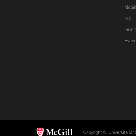
McGil
ÉDI
Félici
Évén
Copyright © Université McGi