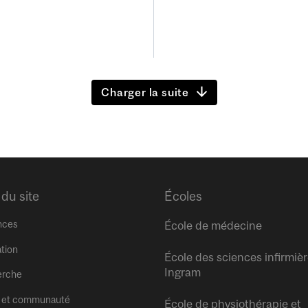
Charger la suite
 du site
Écoles
nces
École de médecine
tion
École des sciences infirmiè
Ingram
erche
 et communauté
École de physiothérapie et