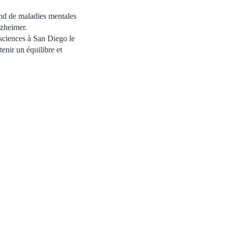
and de maladies mentales
lzheimer.
osciences à San Diego le
enir un équilibre et