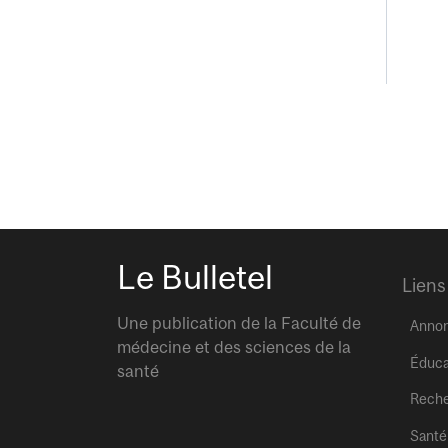
Le Bulletel
Liens
Une publication de la Faculté de
Anno
médecine et des sciences de la
Éduca
santé
Rech
Santé