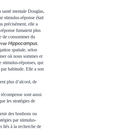
en santé mentale Douglas,
r stimulus-réponse était
s précisément, elle a
s-réponse fumaient plus
ance de consommer du
Hippocampus
revue
.
ation spatiale, selon
rminer où nous sommes et
e stimulus-réponses, qui
 par habitude. Elle a son
ent plus d’alcool, de
a récompense sont aussi
ue les stratégies de
enir des bonbons ou
atégies par stimulus-
 liés à la recherche de