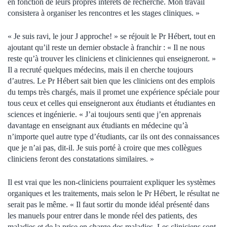
en fonction de leurs propres intérêts de recherche. Mon travail
consistera à organiser les rencontres et les stages cliniques. »
« Je suis ravi, le jour J approche! » se réjouit le Pr Hébert, tout en
ajoutant qu’il reste un dernier obstacle à franchir : « Il ne nous
reste qu’à trouver les cliniciens et cliniciennes qui enseigneront. »
Il a recruté quelques médecins, mais il en cherche toujours
d’autres. Le Pr Hébert sait bien que les cliniciens ont des emplois
du temps très chargés, mais il promet une expérience spéciale pour
tous ceux et celles qui enseigneront aux étudiants et étudiantes en
sciences et ingénierie. « J’ai toujours senti que j’en apprenais
davantage en enseignant aux étudiants en médecine qu’à
n’importe quel autre type d’étudiants, car ils ont des connaissances
que je n’ai pas, dit-il. Je suis porté à croire que mes collègues
cliniciens feront des constatations similaires. »
Il est vrai que les non-cliniciens pourraient expliquer les systèmes
organiques et les traitements, mais selon le Pr Hébert, le résultat ne
serait pas le même. « Il faut sortir du monde idéal présenté dans
les manuels pour entrer dans le monde réel des patients, des
maladies et de la prise en charge des maladies. Les cliniciens sont