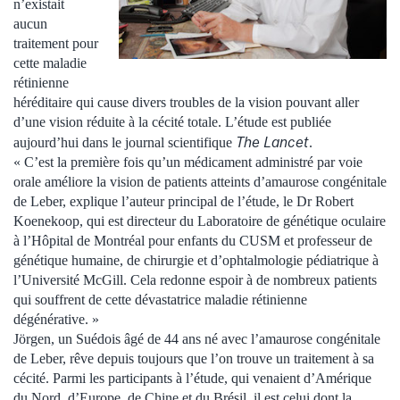
n’existait
aucun
traitement pour
cette maladie
rétinienne
héréditaire qui cause divers troubles de la vision pouvant aller
d’une vision réduite à la cécité totale. L’étude est publiée
The Lancet
aujourd’hui dans le journal scientifique
.
« C’est la première fois qu’un médicament administré par voie
orale améliore la vision de patients atteints d’amaurose congénitale
de Leber, explique l’auteur principal de l’étude, le Dr Robert
Koenekoop, qui est directeur du Laboratoire de génétique oculaire
à l’Hôpital de Montréal pour enfants du CUSM et professeur de
génétique humaine, de chirurgie et d’ophtalmologie pédiatrique à
l’Université McGill. Cela redonne espoir à de nombreux patients
qui souffrent de cette dévastatrice maladie rétinienne
dégénérative. »
Jörgen, un Suédois âgé de 44 ans né avec l’amaurose congénitale
de Leber, rêve depuis toujours que l’on trouve un traitement à sa
cécité. Parmi les participants à l’étude, qui venaient d’Amérique
du Nord, d’Europe, de Chine et du Brésil, il est celui dont la