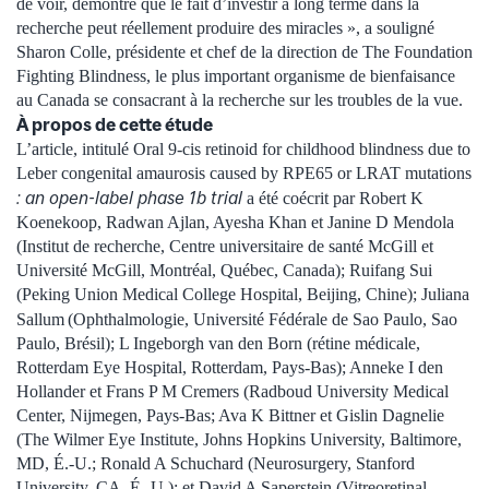
de voir, démontre que le fait d’investir à long terme dans la
recherche peut réellement produire des miracles », a souligné
Sharon Colle, présidente et chef de la direction de The Foundation
Fighting Blindness, le plus important organisme de bienfaisance
au Canada se consacrant à la recherche sur les troubles de la vue.
À propos de cette étude
L’article, intitulé Oral 9-cis retinoid for childhood blindness due to
Leber congenital amaurosis caused by RPE65 or LRAT mutations
: an open-label phase 1b trial
a été coécrit par Robert K
Koenekoop, Radwan Ajlan, Ayesha Khan et Janine D Mendola
(Institut de recherche, Centre universitaire de santé McGill et
Université McGill, Montréal, Québec, Canada); Ruifang Sui
(Peking Union Medical College Hospital, Beijing, Chine); Juliana
Sallum
(Ophthalmologie, Université Fédérale de Sao Paulo, Sao
Paulo, Brésil); L Ingeborgh van den Born (rétine médicale,
Rotterdam Eye Hospital, Rotterdam, Pays-Bas); Anneke I den
Hollander et Frans P M Cremers (Radboud University Medical
Center, Nijmegen, Pays-Bas; Ava K Bittner et Gislin Dagnelie
(The Wilmer Eye Institute, Johns Hopkins University, Baltimore,
MD, É.-U.; Ronald A Schuchard (Neurosurgery, Stanford
University, CA, É.-U.); et David A Saperstein (Vitreoretinal