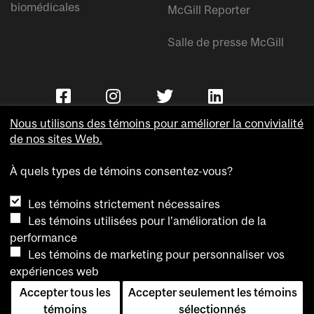
biomédicales
McGill Reporter
Salle de presse McGill
Nous utilisons des témoins pour améliorer la convivialité
de nos sites Web.
À quels types de témoins consentez-vous?
Copyright © Université McGill.
Les témoins strictement nécessaires
Accessibilité
Les témoins utilisées pour l'amélioration de la
Confidentialité
performance
Avis sur les témoins
Les témoins de marketing pour personnaliser vos
expériences web
Paramètres des témoins
Accepter tous les
Accepter seulement les témoins
Pour nous joindre
témoins
sélectionnés