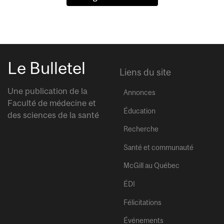
Le Bulletel
Liens du site
Une publication de la
Annonces
Faculté de médecine et
Éducation
des sciences de la santé
Recherche
Santé et communauté
McGill au Québec
ÉDI
Félicitations
Événements