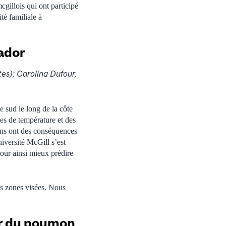
gillois qui ont participé
té familiale à
ador
es); Carolina Dufour,
e sud le long de la côte
es de température et des
ons ont des conséquences
iversité McGill s’est
pour ainsi mieux prédire
es zones visées. Nous
er du poumon