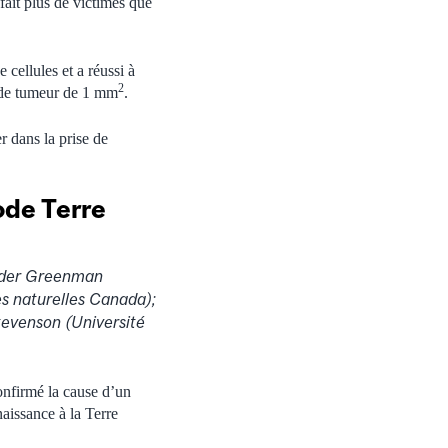
fait plus de victimes que
 cellules et a réussi à
2
n de tumeur de 1 mm
.
r dans la prise de
ode Terre
ilder Greenman
s naturelles Canada);
tevenson (Université
nfirmé la cause d’un
aissance à la Terre