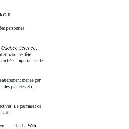
McGill.
 des personnes
Québec Science
r
,
istinction reflète
retombées importantes de
é entièrement menée par
t des planètes et du
ectives. Le palmarès de
cGill.
-vous sur le
site Web