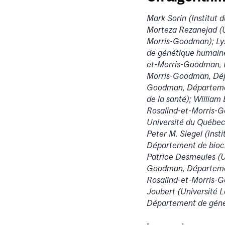
Mark Sorin (Institut
Morteza Rezanejad (Un
Morris-Goodman); Ly
de génétique humaine)
et-Morris-Goodman, D
Morris-Goodman, Dépa
Goodman, Département
de la santé); William
Rosalind-et-Morris-
Université du Québec 
Peter M. Siegel (Ins
Département de biochi
Patrice Desmeules (Un
Goodman, Département
Rosalind-et-Morris-G
Joubert (Université L
Département de géné