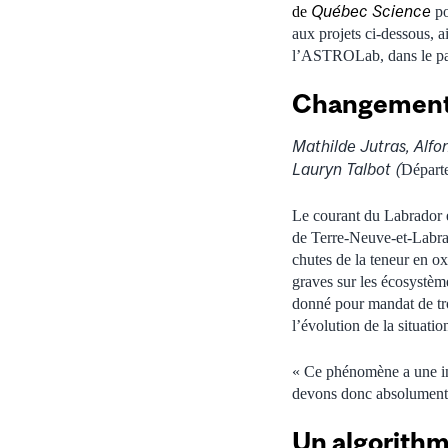
Québec Science
de
po
aux projets ci-dessous, a
l’ASTROLab, dans le parc
Changement d
Mathilde Jutras, Alfo
Lauryn Talbot (
Départe
Le courant du Labrador es
de Terre-Neuve-et-Labrad
chutes de la teneur en o
graves sur les écosystèm
donné pour mandat de tro
l’évolution de la situatio
« Ce phénomène a une inc
devons donc absolument s
Un algorithm