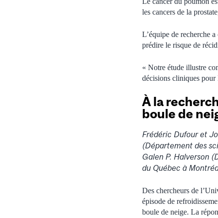
Le cancer du poumon est 
les cancers de la prostate
L’équipe de recherche a eu
prédire le risque de réc
« Notre étude illustre co
décisions cliniques pour 
À la recherc
boule de nei
Frédéric Dufour et J
(Département des sci
Galen P. Halverson (D
du Québec à Montréa
Des chercheurs de l’Uni
épisode de refroidisseme
boule de neige. La répon