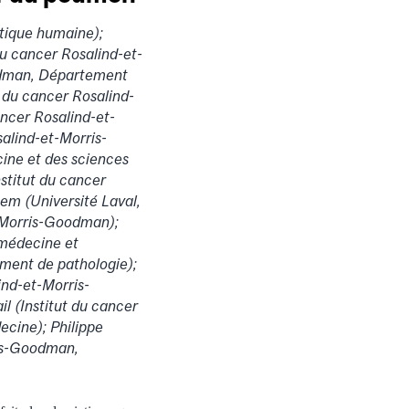
tique humaine);
du cancer Rosalind-et-
odman, Département
 du cancer Rosalind-
ncer Rosalind-et-
alind-et-Morris-
ine et des sciences
stitut du cancer
nem (Université Laval,
t-Morris-Goodman);
 médecine et
ement de pathologie);
ind-et-Morris-
 (Institut du cancer
cine); Philippe
ris-Goodman,