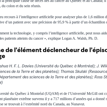
la principale cause de décès liés au cancer au Québec et au Canada; il 
, du colon et du sein réunis.
 recours à l’intelligence artificielle pour analyser plus de 1,6 million de
idive d’un patient avec une précision de 95,9 % à partir d’un échantillo
mment la technologie, y compris l’intelligence artificielle, peut nous aide
les patients atteints du cancer », explique Logan A. Walsh, Ph. D.
he de l’élément déclencheur de l’épis
ge
oshua H. F. L. Davies (Université du Québec à Montréal); J. W
ences de la Terre et des planètes); Thomas Skulski (Ressource
épartement des sciences de la Terre et des planètes); Ross S
l)
versité du Québec à Montréal (UQAM) et de l’Université McGill ont co
nt planétaire extrême survenu il y a 717 millions d’années qui a donné n
se se trouvait à l’extrémité nord du Canada, au Nunavut.