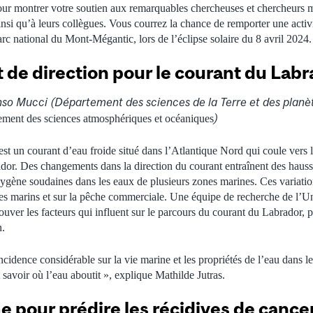
ur montrer votre soutien aux remarquables chercheuses et chercheurs mc
insi qu’à leurs collègues. Vous courrez la chance de remporter une activi
 national du Mont-Mégantic, lors de l’éclipse solaire du 8 avril 2024.
e direction pour le courant du Labr
nso Mucci (Département des sciences de la Terre et des planèt
)
ment des sciences atmosphériques et océaniques
t un courant d’eau froide situé dans l’Atlantique Nord qui coule vers l
or. Des changements dans la direction du courant entraînent des hauss
xygène soudaines dans les eaux de plusieurs zones marines. Ces variati
es marins et sur la pêche commerciale. Une équipe de recherche de l’Un
uver les facteurs qui influent sur le parcours du courant du Labrador, 
n.
idence considérable sur la vie marine et les propriétés de l’eau dans l
avoir où l’eau aboutit », explique Mathilde Jutras.
e pour prédire les récidives de canc