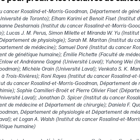
 du cancer Rosalind-et-Morris-Goodman, Département de géné
iversité de Toronto); Elham Karimi et Benoit Fiset (Institut 
sanne Desharnais (Institut du cancer Rosalind-et-Morris-Go
; Lucas J. M. Perus, Simon Milette et Miranda W. Yu (Institut
épartement de physiologie); Sarah M. Maritan (Institut du ca
rtement de médecine); Samuel Doré (Institut du cancer Ros
 de génétique humaine); Émilie Pichette (Faculté de médec
 Enlow et Andréanne Gagné (Université Laval); Yuhong Wei (In
Goodman); Michè
le Orain (Université Laval); Venkata S. K. Ma
à Trois-Rivières); Roni Rayes (Institut du cancer Rosalind-e
titut du cancer Rosalind-et-Morris-Goodman, Département de
mie); Sophie Camilleri-Broët et Pierre Olivier Fiset (Départ
iversité Laval); Jonathan D. Spicer (Institut du cancer Rosal
 de médecine et Département de chirurgie); Daniela F. Quail
oodman, Département de physiologie et Département de méde
aval); et Logan A. Walsh (Institut du cancer Rosalind-et-Mor
tique humaine)