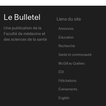
Le Bulletel
Liens du site
Une publication de la
Annonces
Faculté de médecine et
Éducation
des sciences de la santé
Recherche
Santé et communauté
McGill au Québec
ÉDI
Félicitations
Événements
English