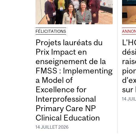
FÉLICITATIONS
ANNO
Projets lauréats du
L’H
Prix Impact en
dés
enseignement de la
rais
FMSS : Implementing
pio
a Model of
d’e
Excellence for
sur 
Interprofessional
14 JUI
Primary Care NP
Clinical Education
14 JUILLET 2026