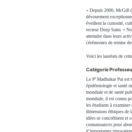
« Depuis 2000, McGill dé
dévouement exceptionnel 
éveillent la curiosité, c
recteur Deep Saini. « No
atteindre dans leurs acti
cérémonies de remise de
Voici les lauréats de cett
Catégorie Professeur
r
Le P
Madhukar Pai est t
épidémiologie et santé m
mondiale et de santé pu
mondiale, il est connu po
les étudiants à examiner 
dimensions éthiques de la
idées se concrétisent et o
connaissances pour abord
d’importantes innovatio