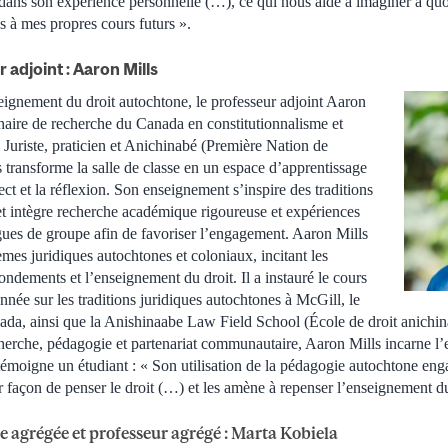
és dans son expérience personnelle (…), ce qui nous aide à imaginer à qu
s à mes propres cours futurs ».
 adjoint : Aaron Mills
eignement du droit autochtone, le professeur adjoint Aaron
 Chaire de recherche du Canada en constitutionnalisme et
 Juriste, praticien et Anichinabé (Première Nation de
 transforme la salle de classe en un espace d’apprentissage
ect et la réflexion. Son enseignement s’inspire des traditions
et intègre recherche académique rigoureuse et expériences
ogues de groupe afin de favoriser l’engagement. Aaron Mills
tèmes juridiques autochtones et coloniaux, incitant les
fondements et l’enseignement du droit. Il a instauré le cours
nnée sur les traditions juridiques autochtones à McGill, le
da, ainsi que la Anishinaabe Law Field School (École de droit anichin
herche, pédagogie et partenariat communautaire, Aaron Mills incarne l
moigne un étudiant : « Son utilisation de la pédagogie autochtone enga
r façon de penser le droit (…) et les amène à repenser l’enseignement du
e agrégée et professeur agrégé : Marta Kobiela