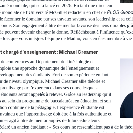
santé mondiale, qui sera lancé en 2026. En tant que directeur
PLOS Global
 mondiale de l’Université McGill et rédacteur en chef de
 façonner le domaine par ses travaux savants, son leadership et sa coll
e monde. Son engagement à titre de mentor favorise des liens durables gr
e peuvent devenir changer la donne. Réfléchissant à l’influence qu’exe
ne fois que vous intégrez l’équipe de Madhu, vous en êtes membre à vie 
t chargé d’enseignement : Michael Creamer
 de conférences au Département de kinésiologie et
mploie une approche dynamique de l’enseignement et
veloppement des étudiants. Fort de son expérience en tant
ur de niveau olympique, Michael Creamer allie théorie et
pprentissage par l’expérience dans ses cours, lesquels
s étudiants seront appelés à relever. Grâce au leadership qu’il
s au sein du programme de baccalauréat en éducation et son
ion continue de la pédagogie, l’expérience étudiante est
vaincu que l’apprentissage doit être à la fois authentique et
amer agit à titre de mentor auprès de futurs éducateurs
aré un ancien étudiant : « Ses cours ne ressemblaient pas à de la théor