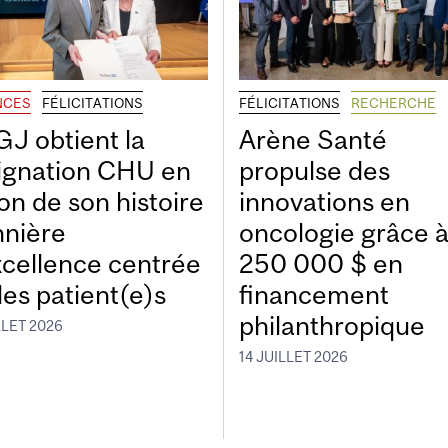
NCES
FÉLICITATIONS
FÉLICITATIONS
RECHERCHE
GJ obtient la
Arène Santé
ignation CHU en
propulse des
on de son histoire
innovations en
nnière
oncologie grâce 
xcellence centrée
250 000 $ en
les patient(e)s
financement
philanthropique
LLET 2026
14 JUILLET 2026