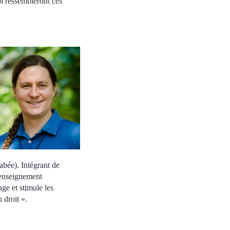
oi ressembleront ces
abée). Intégrant de
’enseignement
ge et stimule les
 droit ».