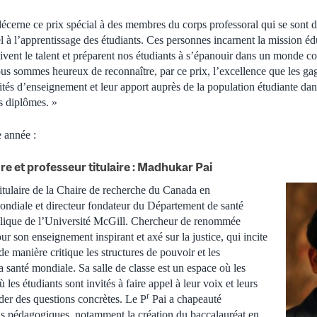
cerne ce prix spécial à des membres du corps professoral qui se sont di
à l’apprentissage des étudiants. Ces personnes incarnent la mission édu
ultivent le talent et préparent nos étudiants à s’épanouir dans un monde c
us sommes heureux de reconnaître, par ce prix, l’excellence que les ga
vités d’enseignement et leur apport auprès de la population étudiante dan
s diplômes. »
e année :
e et professeur titulaire : Madhukar Pai
itulaire de la Chaire de recherche du Canada en
ondiale et directeur fondateur du Département de santé
blique de l’Université McGill. Chercheur de renommée
ur son enseignement inspirant et axé sur la justice, qui incite
de manière critique les structures de pouvoir et les
 santé mondiale. Sa salle de classe est un espace où les
ù les étudiants sont invités à faire appel à leur voix et leurs
r
er des questions concrètes. Le P
Pai a chapeauté
ns pédagogiques, notamment la création du baccalauréat en