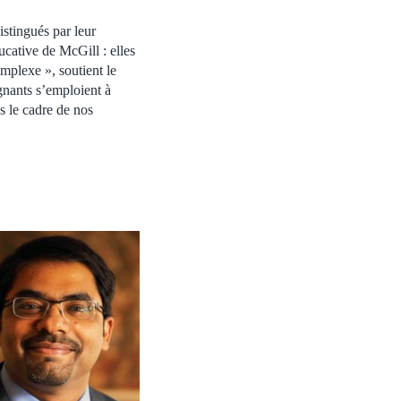
stingués par leur
cative de McGill : elles
omplexe », soutient le
gnants s’emploient à
s le cadre de nos