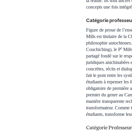
la réalité. Ils sont ancr
concepts une fois intégré
Catégorie professeur
Figure de proue de l’ens
Mills est titulaire de la
philosophie autochtones.
r
Couchiching), le P
Mills
partagé fondé sur le resp
juridiques anichinabées 
concrètes, récits et dial
fait le pont entre les sys
étudiants à repenser les 
obligatoire de première a
premier du genre au Cana
manière transparente rec
transformateur. Comme té
étudiants, transforme leu
Catégorie Professeur