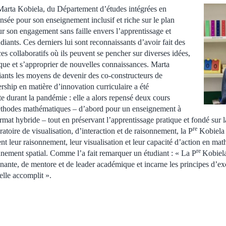
Marta Kobiela, du Département d’études intégrées en
nsée pour son enseignement inclusif et riche sur le plan
our son engagement sans faille envers l’apprentissage et
iants. Ces derniers lui sont reconnaissants d’avoir fait des
ces collaboratifs où ils peuvent se pencher sur diverses idées,
ique et s’approprier de nouvelles connaissances. Marta
iants les moyens de devenir des co-constructeurs de
rship en matière d’innovation curriculaire a été
te durant la pandémie : elle a alors repensé deux cours
thodes mathématiques – d’abord pour un enseignement à
rmat hybride – tout en préservant l’apprentissage pratique et fondé sur 
re
oratoire de visualisation, d’interaction et de raisonnement, la P
Kobiela 
t leur raisonnement, leur visualisation et leur capacité d’action en mat
re
nnement spatial. Comme l’a fait remarquer un étudiant : « La P
Kobiel
gnante, de mentore et de leader académique et incarne les principes d’ex
elle accomplit ».