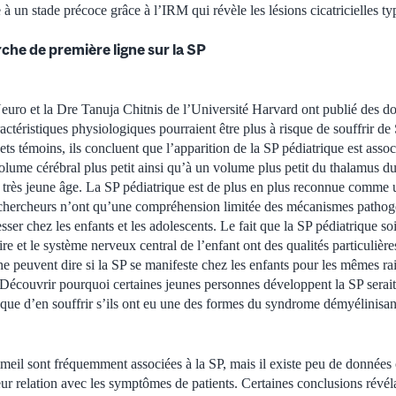
 à un stade précoce grâce à l’IRM qui révèle les lésions cicatricielles t
.
che de première ligne sur la SP
uro et la Dre Tanuja Chitnis de l’Université Harvard ont publié des d
actéristiques physiologiques pourraient être plus à risque de souffrir d
ts témoins, ils concluent que l’apparition de la SP pédiatrique est asso
volume cérébral plus petit ainsi qu’à un volume plus petit du thalamus d
 très jeune âge. La SP pédiatrique est de plus en plus reconnue comme u
 chercheurs n’ont qu’une compréhension limitée des mécanismes pathogè
ser chez les enfants et les adolescents. Le fait que la SP pédiatrique soit
e et le système nerveux central de l’enfant ont des qualités particulières
e peuvent dire si la SP se manifeste chez les enfants pour les mêmes rai
 Découvrir pourquoi certaines jeunes personnes développent la SP serait 
isque d’en souffrir s’ils ont eu une des formes du syndrome démyélinisan
meil sont fréquemment associées à la SP, mais il existe peu de données 
ur relation avec les symptômes de patients. Certaines conclusions révélat