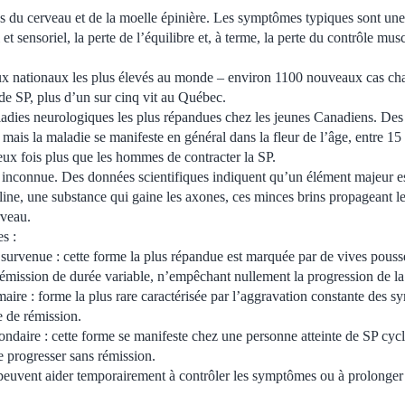
s du cerveau et de la moelle épinière. Les symptômes typiques sont une
et sensoriel, la perte de l’équilibre et, à terme, la perte du contrôle mus
ux nationaux les plus élevés au monde – environ 1100 nouveaux cas c
de SP, plus d’un sur cinq vit au Québec.
ladies neurologiques les plus répandues chez les jeunes Canadiens. Des
 mais la maladie se manifeste en général dans la fleur de l’âge, entre 15 
ux fois plus que les hommes de contracter la SP.
e inconnue. Des données scientifiques indiquent qu’un élément majeur e
ine, une substance qui gaine les axones, ces minces brins propageant le
rveau.
s :
 survenue : cette forme la plus répandue est marquée par de vives pou
rémission de durée variable, n’empêchant nullement la progression de la
maire : forme la plus rare caractérisée par l’aggravation constante des 
e de rémission.
ondaire : cette forme se manifeste chez une personne atteinte de SP cycl
 progresser sans rémission.
euvent aider temporairement à contrôler les symptômes ou à prolonger 