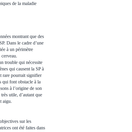
ypiques de la maladie
onnées montrant que des
e SP. Dans le cadre d’une
ciée à un périmètre
u cerveau.
n trouble qui nécessite
nes qui causent la SP à
 rare pourrait signifier
 qui font obstacle à la
sons à l’origine de son
très utile, d’autant que
t aigu.
objectives sur les
rices ont été faites dans