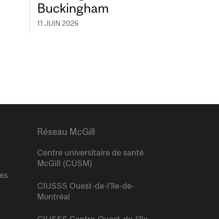
Buckingham
11 JUIN 2026
Réseau McGill
Centre universitaire de santé
McGill (CUSM)
res
CIUSSS Ouest-de-l’île-de-
Montréal
CIUSSS Centre-Ouest-de-l’île-