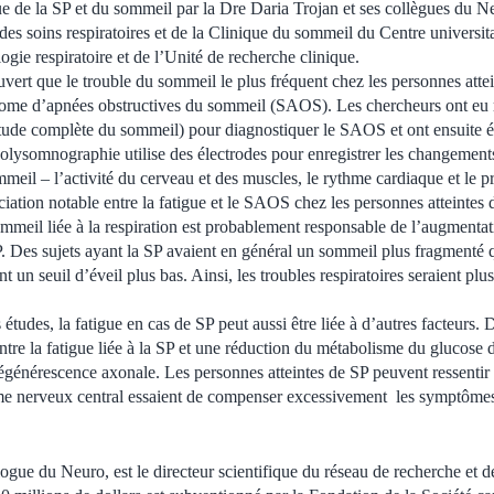
ue de la SP et du sommeil par la Dre Daria Trojan et ses collègues du N
des soins respiratoires et de la Clinique du sommeil du Centre universit
ogie respiratoire et de l’Unité de recherche clinique.
vert que le trouble du sommeil le plus fréquent chez les personnes attei
rome d’apnées obstructives du sommeil (SAOS). Les chercheurs ont eu r
de complète du sommeil) pour diagnostiquer le SAOS et ont ensuite éva
olysomnographie utilise des électrodes pour enregistrer les changement
meil – l’activité du cerveau et des muscles, le rythme cardiaque et le pro
ation notable entre la fatigue et le SAOS chez les personnes atteintes d
mmeil liée à la respiration est probablement responsable de l’augmentati
P. Des sujets ayant la SP avaient en général un sommeil plus fragmenté q
t un seuil d’éveil plus bas. Ainsi, les troubles respiratoires seraient plus
s études, la fatigue en cas de SP peut aussi être liée à d’autres facteurs.
ntre la fatigue liée à la SP et une réduction du métabolisme du glucose 
dégénérescence axonale. Les personnes atteintes de SP peuvent ressentir 
ème nerveux central essaient de compenser excessivement les symptômes
ogue du Neuro, est le directeur scientifique du réseau de recherche et 