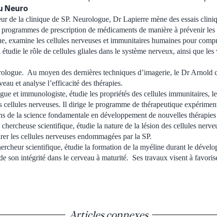
u Neuro
eur de la clinique de SP. Neurologue, Dr Lapierre mène des essais clin
s programmes de prescription de médicaments de manière à prévenir les 
e, examine les cellules nerveuses et immunitaires humaines pour compre
l étudie le rôle de cellules gliales dans le système nerveux, ainsi que les
logue. Au moyen des dernières techniques d’imagerie, le Dr Arnold di
veau et analyse l’efficacité des thérapies.
e et immunologiste, étudie les propriétés des cellules immunitaires, le
les cellules nerveuses. Il dirige le programme de thérapeutique expérime
ons de la science fondamentale en développement de nouvelles thérapies
chercheuse scientifique, étudie la nature de la lésion des cellules nerve
rer les cellules nerveuses endommagées par la SP.
rcheur scientifique, étudie la formation de la myéline durant le dévelo
de son intégrité dans le cerveau à maturité. Ses travaux visent à favorise
Articles connexes