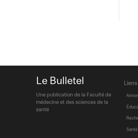
Le Bulletel
Liens
Une publication de la Faculté de
Anno
médecine et des sciences de la
Éduca
santé
Rech
Santé