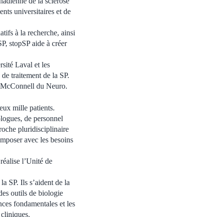
nadienne de la sclérose
nts universitaires et de
atifs à la recherche, ainsi
P, stopSP aide à créer
ité Laval et les
 de traitement de la SP.
le McConnell du Neuro.
ux mille patients.
ologues, de personnel
roche pluridisciplinaire
composer avec les besoins
éalise l’Unité de
a SP. Ils s’aident de la
es outils de biologie
ences fondamentales et les
cliniques.