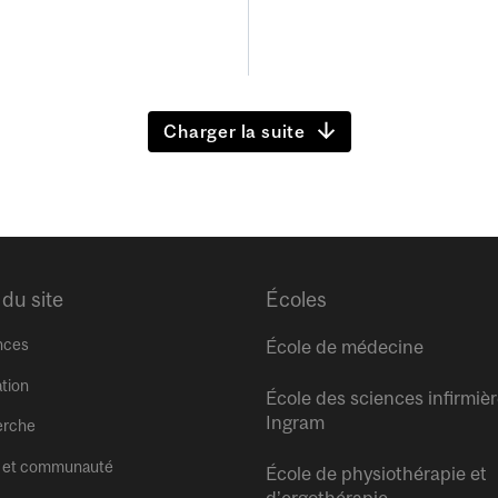
Charger la suite
 du site
Écoles
nces
École de médecine
tion
École des sciences infirmiè
Ingram
erche
 et communauté
École de physiothérapie et
d’ergothérapie