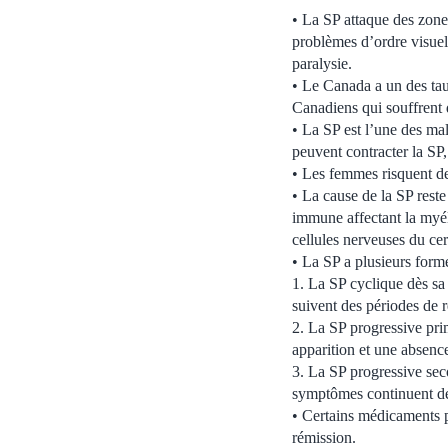
• La SP attaque des zone
problèmes d’ordre visuel 
paralysie.
• Le Canada a un des ta
Canadiens qui souffrent 
• La SP est l’une des ma
peuvent contracter la SP,
• Les femmes risquent de
• La cause de la SP rest
immune affectant la myél
cellules nerveuses du ce
• La SP a plusieurs forme
1. La SP cyclique dès sa
suivent des périodes de 
2. La SP progressive pri
apparition et une absenc
3. La SP progressive sec
symptômes continuent de
• Certains médicaments p
rémission.