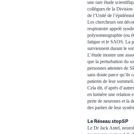
une rare étude scientifiq
collègues de la Division 
de l’Unité de l’épidémiol
Les chercheurs ont décou
respiratoire appelé synd
polysomnographie (ou étu
fatigue et le SAOS. La p
surviennent durant le som
L’étude montre une associ
que la perturbation du so
personnes atteintes de S
sans doute parce qu’ils on
patients de leur sommeil.
Cela dit, d’après d’autre
en lumière une relation e
perte de neurones et la 
des parties de leur syst
Le Réseau stopSP
Le Dr Jack Antel, neurol