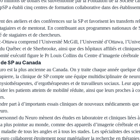
 millions de dollars est subventionné par la Fondation de la Société ca
SP a établi cinq centres de formation collaborative dans des établisseme
t des ateliers et des conférences sur la SP et favorisent les transferts rel
agiaires et de mentorat. En contribuant aux programmes nationaux de S
é de stagiaires et de chercheurs.
Ottawa comprend l’Université McGill, l’Université d’Ottawa, l’Univers
du Québec et de Sherbrooke, ainsi que des hôpitaux affiliés et cliniques
mité exécutif figure le Pr Louis Collins du Centre d’imagerie cérébra
e de SP au Canada
ro est la plus ancienne au Canada. On y traite chaque année quelque de
apierre, la clinique de SP compte une équipe multidisciplinaire de neur
physiothérapeutes, d’ergothérapeutes et de travailleurs sociaux. Leur app
aider les patients atteints de mobilité réduite, ainsi que leurs proches à 
rs.
ndre part à d’importants essais cliniques de nouveaux médicaments que r
euro.
sonnel du Neuro mènent des études en laboratoire et cliniques liées à l
 la plus pointue au monde, comme des appareils d’imagerie cérébrale et d
a maladie de tous les angles et à tous les stades. Les spécialistes des sci
uro collaborent étroitement pour matérialiser la recherche en thérapies 