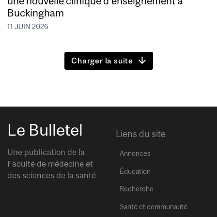
une nouvelle clinique d’enseignement à
Buckingham
11 JUIN 2026
Charger la suite
Le Bulletel
Liens du site
Une publication de la
Annonces
Faculté de médecine et
Éducation
des sciences de la santé
Recherche
Santé et communauté