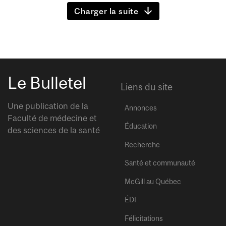
Charger la suite
Le Bulletel
Liens du site
Une publication de la
Annonces
Faculté de médecine et
Éducation
des sciences de la santé
Recherche
Santé et communauté
McGill au Québec
ÉDI
Félicitations