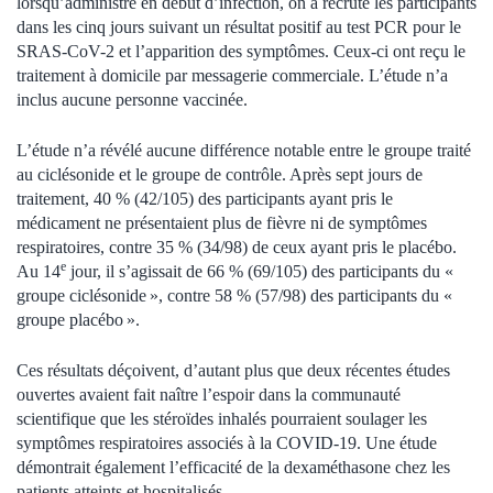
lorsqu’administré en début d’infection, on a recruté les participants
dans les cinq jours suivant un résultat positif au test PCR pour le
SRAS-CoV-2 et l’apparition des symptômes. Ceux-ci ont reçu le
traitement à domicile par messagerie commerciale. L’étude n’a
inclus aucune personne vaccinée.
L’étude n’a révélé aucune différence notable entre le groupe traité
au ciclésonide et le groupe de contrôle. Après sept jours de
traitement, 40 % (42/105) des participants ayant pris le
médicament ne présentaient plus de fièvre ni de symptômes
respiratoires, contre 35 % (34/98) de ceux ayant pris le placébo.
e
Au 14
jour, il s’agissait de 66 % (69/105) des participants du «
groupe ciclésonide », contre 58 % (57/98) des participants du «
groupe placébo ».
Ces résultats déçoivent, d’autant plus que deux récentes études
ouvertes avaient fait naître l’espoir dans la communauté
scientifique que les stéroïdes inhalés pourraient soulager les
symptômes respiratoires associés à la COVID-19. Une étude
démontrait également l’efficacité de la dexaméthasone chez les
patients atteints et hospitalisés.