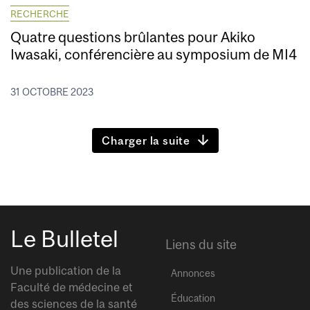
RECHERCHE
Quatre questions brûlantes pour Akiko
Iwasaki, conférencière au symposium de MI4
31 OCTOBRE 2023
Charger la suite
Le Bulletel
Liens du site
Une publication de la
Annonces
Faculté de médecine et
Éducation
des sciences de la santé