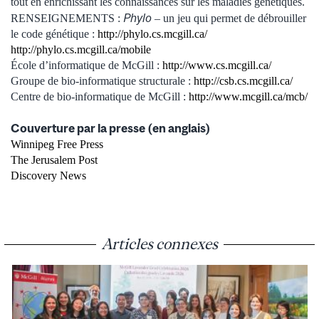
tout en enrichissant les connaissances sur les maladies génétiques.
Phylo
RENSEIGNEMENTS :
– un jeu qui permet de débrouiller
le code génétique :
http://phylo.cs.mcgill.ca/
http://phylo.cs.mcgill.ca/mobile
École d’informatique de McGill :
http://www.cs.mcgill.ca/
Groupe de bio-informatique structurale :
http://csb.cs.mcgill.ca/
Centre de bio-informatique de McGill :
http://www.mcgill.ca/mcb/
Couverture par la presse (en anglais)
Winnipeg Free Press
The Jerusalem Post
Discovery News
Articles connexes