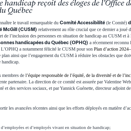
e handicap reçoit des éloges de l’Office 
du Québec
Comité Accessibilité
d
onnaître le travail remarquable du
(le Comité)
nté McGill (CUSM)
relativement au rôle crucial que ce dernier a joué 
é et de l’inclusion des personnes en situation de handicap au CUSM et à 
ersonnes handicapées du Québec (OPHQ)
a récemment reconnu le
. L’OPHQ a notamment félicité le CUSM pour son
Plan d’action 2024
 ce plan ainsi que l’engagement du CUSM à réduire les obstacles que doi
e handicap.
s membres de
l’équipe responsable de l’équité, de la diversité et de l’in
te partenaire. La direction de ce comité est assurée par Valentine Weber
nté et des services sociaux, et par Yannick Guénette, directeur adjoint de
.
sortir les avancées récentes ainsi que les efforts déployés en matière d’
d’employées et d’employés vivant en situation de handicap;