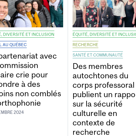
, DIVERSITÉ ET INCLUSION
ÉQUITÉ, DIVERSITÉ ET INCLUS
L AU QUÉBEC
RECHERCHE
partenariat avec
SANTÉ ET COMMUNAUTÉ
Commission
Des membres
aire crie pour
autochtones du
ondre à des
corps professoral
oins non comblés
publient un rappo
orthophonie
sur la sécurité
culturelle en
EMBRE 2024
contexte de
recherche