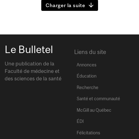
Charger la suite
Le Bulletel
Liens du site
Une publication de la
Annonces
Faculté de médecine et
Éducation
des sciences de la santé
Recherche
Santé et communauté
McGill au Québec
ÉDI
Félicitations