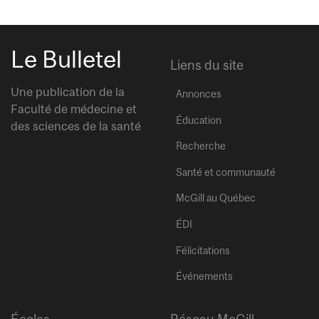
Le Bulletel
Liens du site
Une publication de la
Annonces
Faculté de médecine et
Éducation
des sciences de la santé
Recherche
Santé et communauté
McGill au Québec
ÉDI
Félicitations
Événements