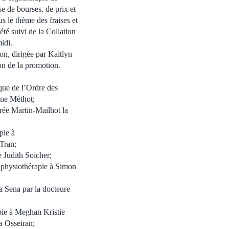
e de bourses, de prix et
s le thème des fraises et
té suivi de la Collation
idi.
on, dirigée par Kaitlyn
on de la promotion.
ique de l’Ordre des
ane Méthot;
rée Martin-Mailhot la
pie à
Tran;
 Judith Soicher;
 physiothérapie à Simon
 Sena par la docteure
pie à Meghan Kristie
a Osseiran;