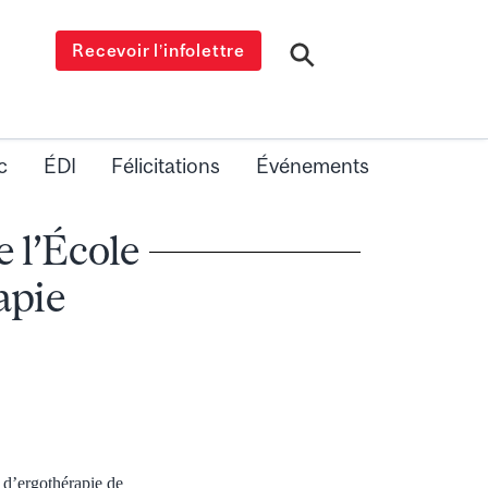
Recevoir l’infolettre
c
ÉDI
Félicitations
Événements
 l’École
apie
 d’ergothérapie de