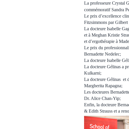
La professeure Crystal G
commémoratif Sandra Pe
Le prix d’excellence cli
Fitzsimmons par Gilbert 
La docteure Isabelle Ga
et à Meghan Kristie Stra
et d’ergothérapie à Made
Le prix du professionna
Bernadette Nedelec;
La docteure Isabelle Gél
La docteure Gélinas a p
Kulkarni;
La docteure Gélinas et 
Margherita Rapagna;
Les docteures Bernadette
Dr. Alice Chan-Yip;
Enfin, la docteure Bern
& Edith Strauss et a ren