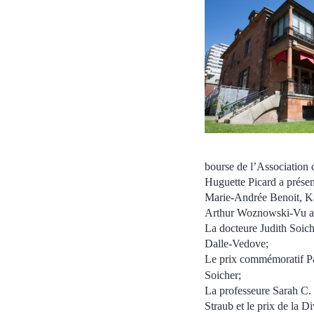
bourse de l’Association 
Huguette Picard a présen
Marie-Andrée Benoit, Ka
Arthur Woznowski-Vu a r
La docteure Judith Soic
Dalle-Vedove;
Le prix commémoratif Pa
Soicher;
La professeure Sarah C. 
Straub et le prix de la D