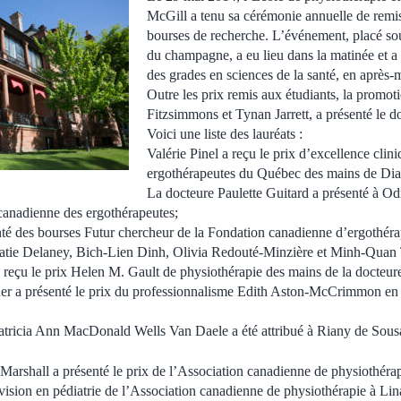
McGill a tenu sa cérémonie annuelle de remis
bourses de recherche. L’événement, placé sou
du champagne, a eu lieu dans la matinée et a é
des grades en sciences de la santé, en après-m
Outre les prix remis aux étudiants, la promoti
Fitzsimmons et Tynan Jarrett, a présenté le d
Voici une liste des lauréats :
Valérie Pinel a reçu le prix d’excellence clin
ergothérapeutes du Québec des mains de Di
La docteure Paulette Guitard a présenté à Od
canadienne des ergothérapeutes;
té des bourses Futur chercheur de la Fondation canadienne d’ergothéra
tie Delaney, Bich-Lien Dinh, Olivia Redouté-Minzière et Minh-Quan 
eçu le prix Helen M. Gault de physiothérapie des mains de la docteure
her a présenté le prix du professionnalisme Edith Aston-McCrimmon en
tricia Ann MacDonald Wells Van Daele a été attribué à Riany de Sousa
Marshall a présenté le prix de l’Association canadienne de physiothéra
ivision en pédiatrie de l’Association canadienne de physiothérapie à Lin