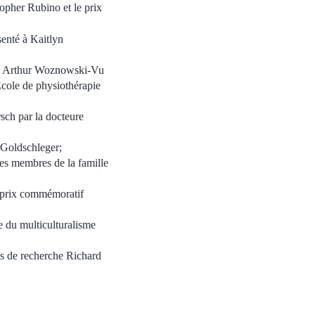
opher Rubino et le prix
senté à Kaitlyn
l à Arthur Woznowski-Vu
École de physiothérapie
sch par la docteure
Goldschleger; ­
es membres de la famille
 prix commémoratif
 du multiculturalisme
es de recherche Richard