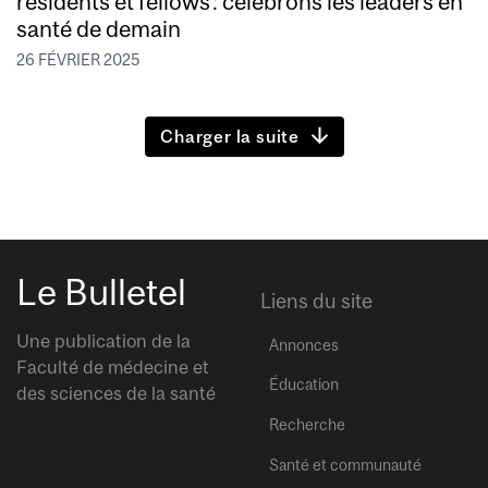
résidents et fellows : célébrons les leaders en
santé de demain
26 FÉVRIER 2025
Charger la suite
Le Bulletel
Liens du site
Une publication de la
Annonces
Faculté de médecine et
Éducation
des sciences de la santé
Recherche
Santé et communauté