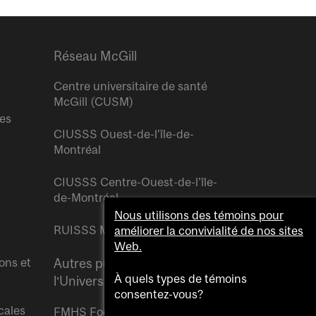
Réseau McGill
Centre universitaire de santé
McGill (CUSM)
res
CIUSSS Ouest-de-l’île-de-
Montréal
CIUSSS Centre-Ouest-de-l’île-
de-Montréal
Nous utilisons des témoins pour
RUISSS McGill
améliorer la convivialité de nos sites
Web.
ons et
Autres publications de
À quels types de témoins
l’Université McGill
consentez-vous?
cales
FMHS Focus