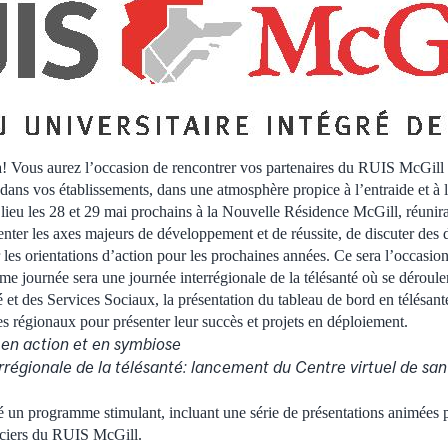
a! Vous aurez l’occasion de rencontrer vos partenaires du RUIS McGill 
 dans vos établissements, dans une atmosphère propice à l’entraide et à l
ieu les 28 et 29 mai prochains à la Nouvelle Résidence McGill, réunira 
enter les axes majeurs de développement et de réussite, de discuter des d
les orientations d’action pour les prochaines années. Ce sera l’occasion
me journée sera une journée interrégionale de la télésanté où se déroul
é et des Services Sociaux, la présentation du tableau de bord en télésant
es régionaux pour présenter leur succès et projets en déploiement.
en action et en symbiose
rrégionale de la télésanté: lancement du Centre virtuel de san
un programme stimulant, incluant une série de présentations animées p
nciers du RUIS McGill.