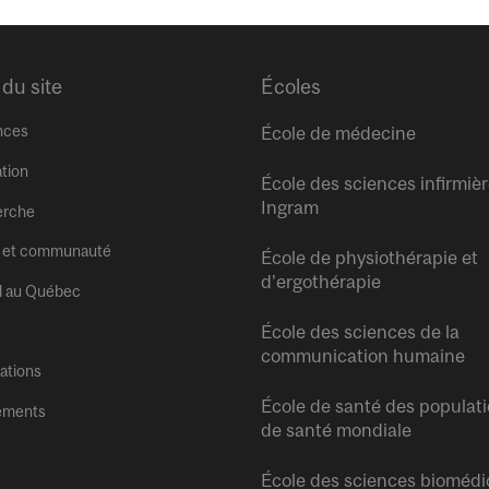
 du site
Écoles
nces
École de médecine
tion
École des sciences infirmiè
Ingram
erche
 et communauté
École de physiothérapie et
d’ergothérapie
l au Québec
École des sciences de la
communication humaine
tations
École de santé des populati
ements
de santé mondiale
École des sciences biomédi