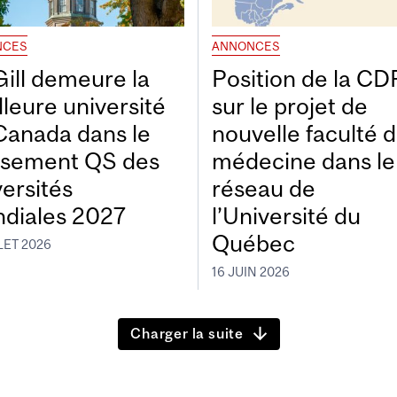
NCES
ANNONCES
ill demeure la
Position de la C
lleure université
sur le projet de
Canada dans le
nouvelle faculté 
ssement QS des
médecine dans le
versités
réseau de
diales 2027
l’Université du
Québec
LET 2026
16 JUIN 2026
Charger la suite