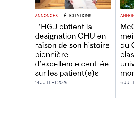
ANNONCES
FÉLICITATIONS
ANNO
L’HGJ obtient la
McG
désignation CHU en
mei
raison de son histoire
du 
pionnière
cla
d’excellence centrée
uni
sur les patient(e)s
mon
14 JUILLET 2026
6 JUIL