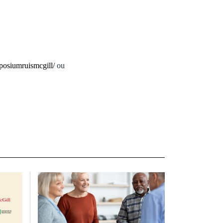
posiumruismcgill/
ou