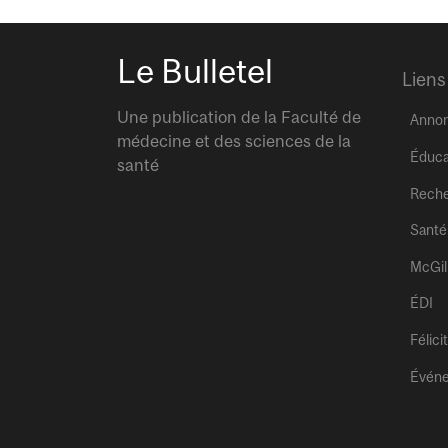
Le Bulletel
Liens
Une publication de la Faculté de
Anno
médecine et des sciences de la
Éduca
santé
Rech
Santé
McGil
ÉDI
Félici
Évén