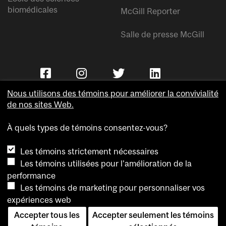
biomédicales
McGill Reporter
Salle de presse McGill
Nous utilisons des témoins pour améliorer la convivialité
de nos sites Web.
À quels types de témoins consentez-vous?
Copyright © Université McGill.
Les témoins strictement nécessaires
Accessibilité
Les témoins utilisées pour l'amélioration de la
Confidentialité
performance
Avis sur les témoins
Les témoins de marketing pour personnaliser vos
expériences web
Paramètres des témoins
Accepter tous les
Accepter seulement les témoins
Pour nous joindre