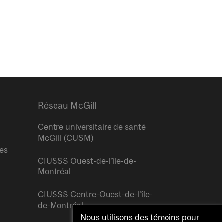
Réseau McGill
Centre universitaire de santé
McGill (CUSM)
res
CIUSSS Ouest-de-l’île-de-
Montréal
CIUSSS Centre-Ouest-de-l’île-
de-Montréal
Nous utilisons des témoins pour