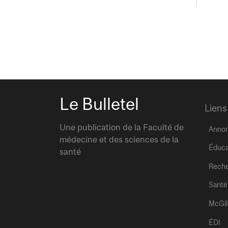
Le Bulletel
Liens
Une publication de la Faculté de
Anno
médecine et des sciences de la
Éduca
santé
Rech
Santé
McGil
ÉDI