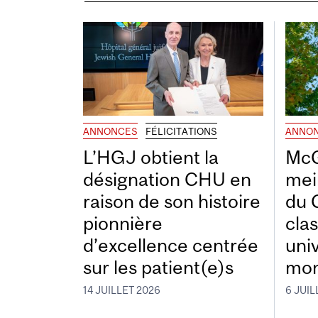
ANNONCES
FÉLICITATIONS
ANNO
L’HGJ obtient la
McG
désignation CHU en
mei
raison de son histoire
du 
pionnière
cla
d’excellence centrée
uni
sur les patient(e)s
mon
14 JUILLET 2026
6 JUIL