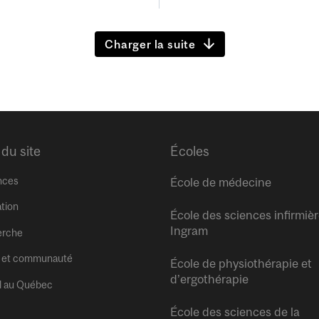
Charger la suite
 du site
Écoles
nces
École de médecine
tion
École des sciences infirmiè
Ingram
erche
 et communauté
École de physiothérapie et
d’ergothérapie
l au Québec
École des sciences de la