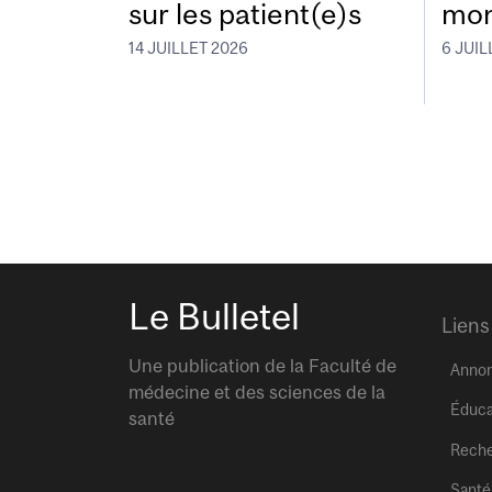
sur les patient(e)s
mon
14 JUILLET 2026
6 JUIL
Le Bulletel
Liens
Une publication de la Faculté de
Anno
médecine et des sciences de la
Éduca
santé
Rech
Santé