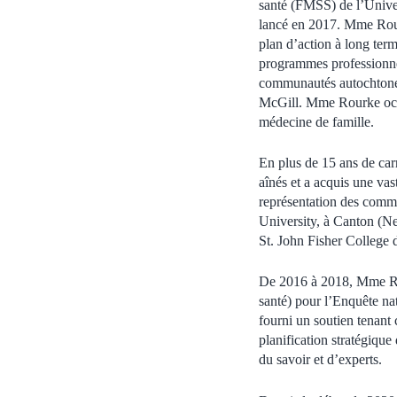
santé (FMSS) de l’Univer
lancé en 2017. Mme Rou
plan d’action à long ter
programmes professionnels
communautés autochtones
McGill. Mme Rourke occu
médecine de famille.
En plus de 15 ans de car
aînés et a acquis une vas
représentation des commu
University, à Canton (Ne
St. John Fisher College 
De 2016 à 2018, Mme Rou
santé) pour l’Enquête nat
fourni un soutien tenant
planification stratégiqu
du savoir et d’experts.