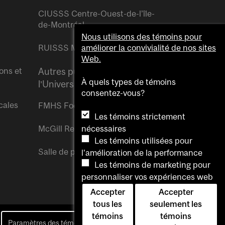
CIUSSS Centre-Ouest-de-l’île-
de-Montréal
Nous utilisons des témoins pour
RUISSS McGill
améliorer la convivialité de nos sites
Web.
ons et
Autres publications de
À quels types de témoins
l’Université McGill
consentez-vous?
cales
FMHS Focus
Les témoins strictement
McGill Reporter
nécessaires
Les témoins utilisées pour
Salle de presse McGill
l'amélioration de la performance
Les témoins de marketing pour
personnaliser vos expériences web
Accepter
Accepter
tous les
seulement les
témoins
témoins
Paramètres des témoins
Pour nous joindre