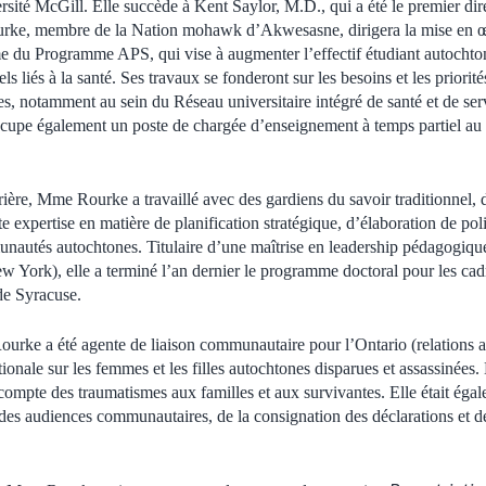
sité McGill. Elle succède à Kent Saylor, M.D., qui a été le premier d
rke, membre de la Nation mohawk d’Akwesasne, dirigera la mise en œ
me du Programme APS, qui vise à augmenter l’effectif étudiant autochto
 liés à la santé. Ses travaux se fonderont sur les besoins et les priorité
, notamment au sein du Réseau universitaire intégré de santé et de se
pe également un poste de chargée d’enseignement à temps partiel au
rière
, Mme Rourke a travaillé avec des gardiens du savoir traditionnel, 
te expertise en matière de planification stratégique, d’élaboration de poli
nautés autochtones. Titulaire d’une maîtrise en leadership pédagogiqu
w York), elle a terminé l’an dernier le programme doctoral pour les cadr
de Syracuse.
rke a été agente de liaison communautaire pour l’Ontario (relations 
ionale sur les femmes et les filles autochtones disparues et assassinées. 
 compte des traumatismes aux familles et aux survivantes. Elle était éga
e des audiences communautaires, de la consignation des déclarations et 