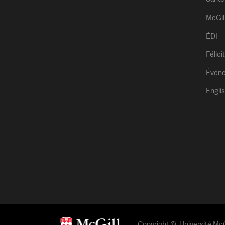
McGil
ÉDI
Félici
Évén
Engli
Copyright © Université McGi