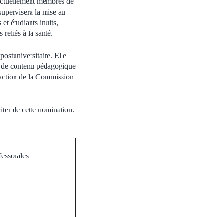
t actuellement membres de
supervisera la mise au
et étudiants inuits,
reliés à la santé.
postuniversitaire. Elle
on de contenu pédagogique
’action de la Commission
iter de cette nomination.
fessorales