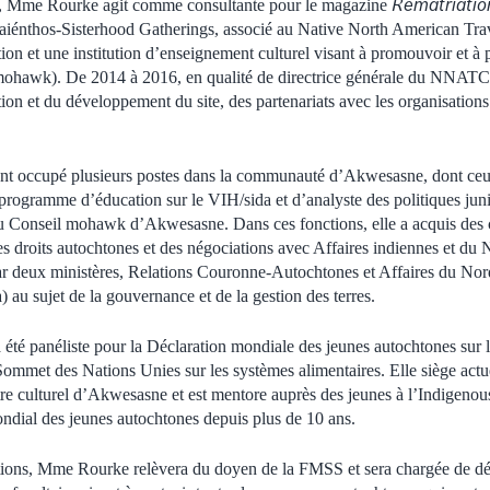
Rematriatio
0, Mme Rourke agit comme consultante pour le magazine
waiénthos-Sisterhood Gatherings, associé au Native North American Tra
 et une institution d’enseignement culturel visant à promouvoir et à pr
mohawk). De 2014 à 2016, en qualité de directrice générale du NNATC, 
stion et du développement du site, des partenariats avec les organisatio
t occupé plusieurs postes dans la communauté d’Akwesasne, dont ceu
rogramme d’éducation sur le VIH/sida et d’analyste des politiques ju
du Conseil mohawk d’Akwesasne. Dans ces fonctions, elle a acquis des 
s droits autochtones et des négociations avec Affaires indiennes et du
ar deux ministères, Relations Couronne-Autochtones et Affaires du Nor
au sujet de la gouvernance et de la gestion des terres.
é panéliste pour la Déclaration mondiale des jeunes autochtones sur l
 Sommet des Nations Unies sur les systèmes alimentaires. Elle siège act
tre culturel d’Akwesasne et est mentore auprès des jeunes à l’Indige
dial des jeunes autochtones depuis plus de 10 ans.
ions, Mme Rourke relèvera du doyen de la FMSS et sera chargée de défi