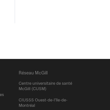
Réseau McGill
Centre universitaire de santé
McGill (CUSM)
res
CIUSSS Ouest-de-l’île-de-
Montréal