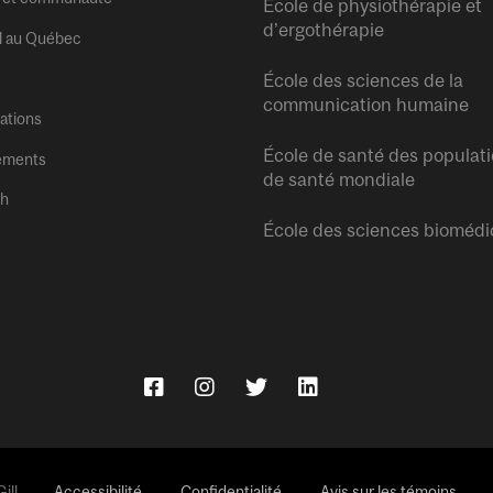
École de physiothérapie et
d’ergothérapie
l au Québec
École des sciences de la
communication humaine
tations
École de santé des populati
ements
de santé mondiale
sh
École des sciences biomédi
ll.
Accessibilité
Confidentialité
Avis sur les témoins