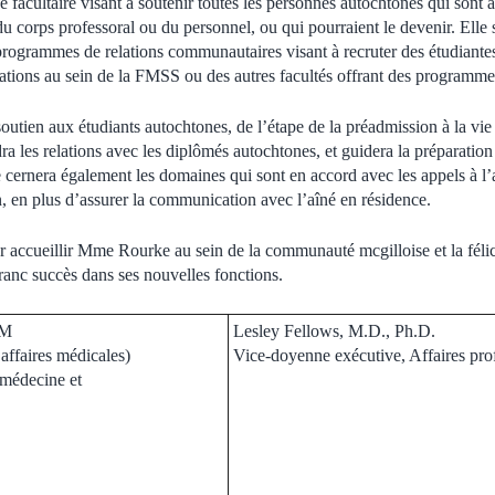
e facultaire visant à soutenir toutes les personnes autochtones qui son
du corps professoral ou du personnel, ou qui pourraient le devenir. Elle 
programmes de relations communautaires visant à recruter des étudiantes 
ations au sein de la FMSS ou des autres facultés offrant des programmes 
tien aux étudiants autochtones, de l’étape de la préadmission à la vie 
dra les relations avec les diplômés autochtones, et guidera la préparati
e cernera également les domaines qui sont en accord avec les appels à l
on, en plus d’assurer la communication avec l’aîné en résidence.
 accueillir Mme Rourke au sein de la communauté mcgilloise et la félic
ranc succès dans ses nouvelles fonctions
.
CM
Lesley Fellows, M.D., Ph.D.
 affaires médicales)
Vice-doyenne exécutive, Affaires pro
 médecine et