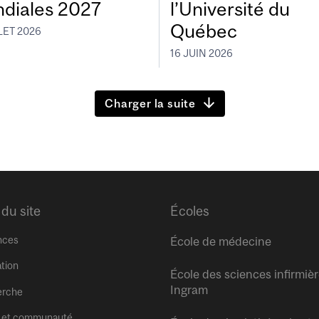
diales 2027
l’Université du
Québec
LET 2026
16 JUIN 2026
Charger la suite
 du site
Écoles
nces
École de médecine
tion
École des sciences infirmiè
Ingram
erche
 et communauté