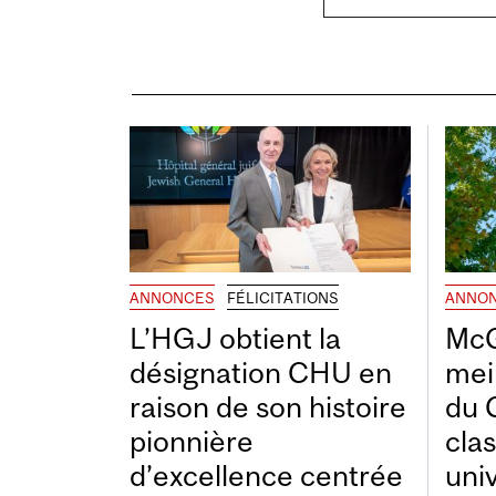
ANNONCES
FÉLICITATIONS
ANNO
L’HGJ obtient la
McG
désignation CHU en
mei
raison de son histoire
du 
pionnière
cla
d’excellence centrée
uni