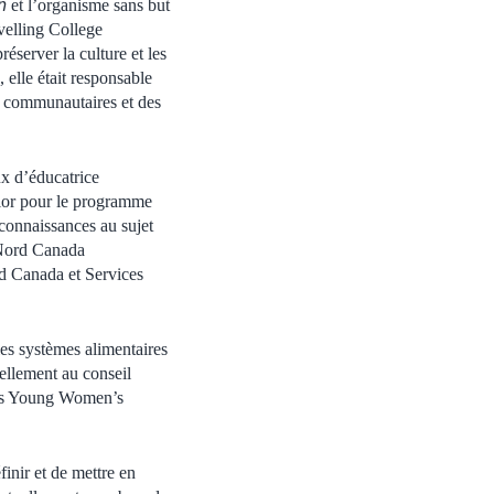
n
et l’organisme sans but
velling College
éserver la culture et les
elle était responsable
ns communautaires et des
x d’éducatrice
nior pour le programme
connaissances au sujet
 Nord Canada
d Canada et Services
es systèmes alimentaires
uellement au conseil
nous Young Women’s
nir et de mettre en