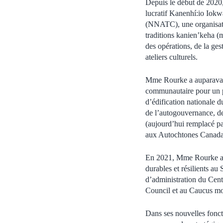
Depuis le début de 202
lucratif Kanenhí:io Iok
(NNATC), une organisation
traditions kanien’keha (
des opérations, de la ge
ateliers culturels.
Mme Rourke a auparavan
communautaire pour un p
d’édification nationale 
de l’autogouvernance, de
(aujourd’hui remplacé p
aux Autochtones Canada) 
En 2021, Mme Rourke a ét
durables et résilients au
d’administration du Cen
Council et au Caucus mon
Dans ses nouvelles fonct