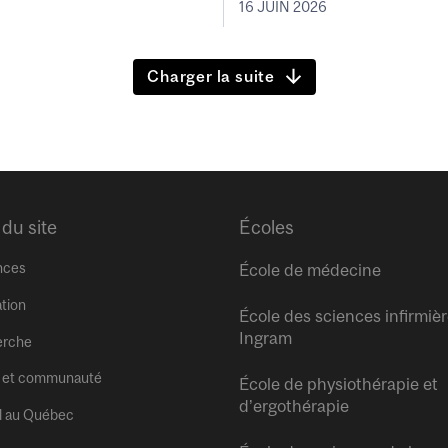
16 JUIN 2026
Charger la suite
 du site
Écoles
nces
École de médecine
tion
École des sciences infirmiè
Ingram
erche
 et communauté
École de physiothérapie et
d’ergothérapie
l au Québec