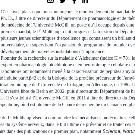
C’est avec plaisir que nous annonçons le renouvellement du mandat d
Ph. D., à titre de directeur du Département de pharmacologie et de thér
de médecine de l’Université McGill, un poste qu’il occupe depuis cinq
r
premier mandat, le P
Multhaup a fait progresser la mission du Départe
plusieurs jeunes scientifiques d’excellence qui connaissent un brillant d
universitaire, en supervisant l’expansion du programme de premier cycle
développement de nouvelles installations d’importance.
Pionnier de la recherche sur la maladie d’Alzheimer (indice H = 78), l
expert en pharmacologie biochimique et en neurobiologie cellulaire et 
 laboratoire ont notamment mené à la caractérisation de peptides amyloï
té induite par Aβ42 et de la biologie de la protéine précurseur de l’am
orat en biologie de l’Université de Cologne, en Allemagne, en 1986. I
l’Université libre de Berlin en 2002, puis directeur du Département de b
. Il s’est joint à l’Université McGill en 2011 à titre de directeur du D
apeutique, où il est titulaire de la Chaire de recherche du Canada en p
r
e du P
Multhaup visent à comprendre les mécanismes moléculaires, cell
s du système nerveux, dans le but ultime de prévenir et de traiter ces m
Science
Natu
 pairs dans des publications de premier plan, notamment
,