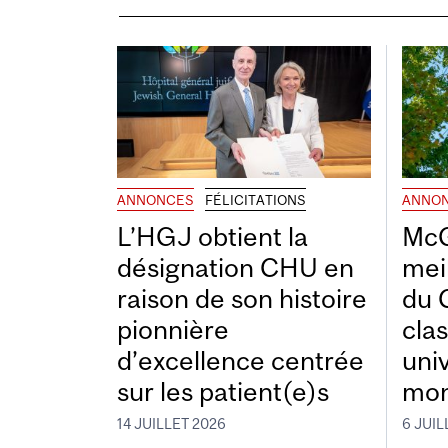
ANNONCES
FÉLICITATIONS
ANNO
L’HGJ obtient la
McG
désignation CHU en
mei
raison de son histoire
du 
pionnière
cla
d’excellence centrée
uni
sur les patient(e)s
mon
14 JUILLET 2026
6 JUIL