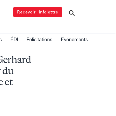
Recevoir l’infolettre
c
ÉDI
Félicitations
Événements
Gerhard
r du
 et