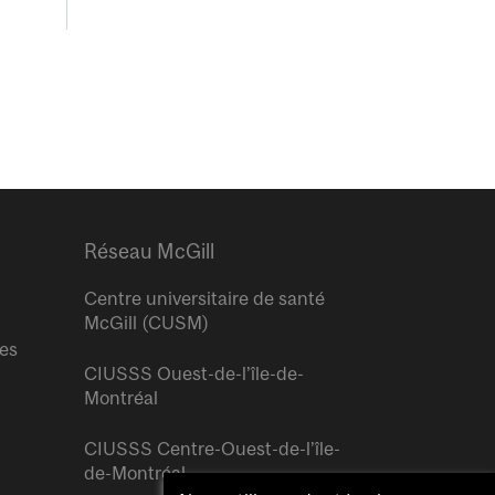
Réseau McGill
Centre universitaire de santé
McGill (CUSM)
res
CIUSSS Ouest-de-l’île-de-
Montréal
CIUSSS Centre-Ouest-de-l’île-
de-Montréal