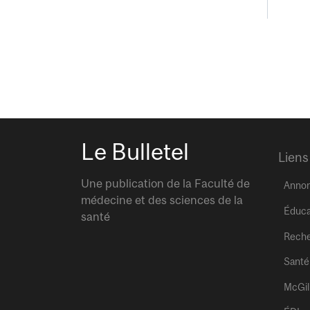
Le Bulletel
Liens
Une publication de la Faculté de
Anno
médecine et des sciences de la
Éduca
santé
Rech
Santé
McGil