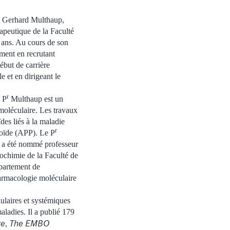
e Gerhard Multhaup,
apeutique de la Faculté
 ans. Au cours de son
ment en recrutant
ébut de carrière
 et en dirigeant le
r
e P
Multhaup est un
moléculaire. Les travaux
des liés à la maladie
r
yloïde (APP). Le P
l a été nommé professeur
iochimie de la Faculté de
épartement de
harmacologie moléculaire
ulaires et systémiques
aladies. Il a publié 179
re
The EMBO
,