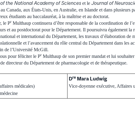
of the National Academy of Sciences
Journal of Neurosc
et le
u Canada, aux États-Unis, en Australie, en Islande et dans plusieurs pa
ux étudiants au baccalauréat, à la maîtrise et au doctorat.
r
, le P
Multhaup continuera d’être responsable de la coordination de l’
urs et au postdoctorat pour le Département. Il poursuivra également la r
national et international du Département, les travaux d’élaboration de 
slationnelle et l’avancement du rôle central du Département dans les act
in de l’Université McGill.
r
ous pour féliciter le P
Multhaup de son premier mandat et lui souhaiter
s de directeur du Département de pharmacologie et de thérapeutique.
re
D
Mara Ludwig
 affaires médicales)
Vice-doyenne exécutive, Affaires u
 médecine