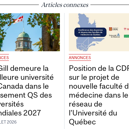
Articles connexes
NCES
ANNONCES
ill demeure la
Position de la C
lleure université
sur le projet de
Canada dans le
nouvelle faculté 
ssement QS des
médecine dans le
versités
réseau de
diales 2027
l’Université du
Québec
LET 2026