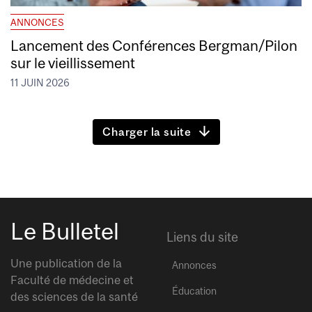
ANNONCES
Lancement des Conférences Bergman/Pilon
sur le vieillissement
11 JUIN 2026
Charger la suite
Le Bulletel
Liens du site
Une publication de la
Annonces
Faculté de médecine et
Éducation
des sciences de la santé