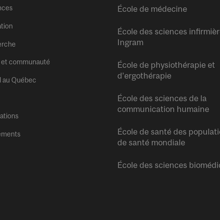
nces
École de médecine
tion
École des sciences infirmiè
Ingram
erche
 et communauté
École de physiothérapie et
d’ergothérapie
l au Québec
École des sciences de la
communication humaine
tations
École de santé des populati
ements
de santé mondiale
École des sciences biomédi