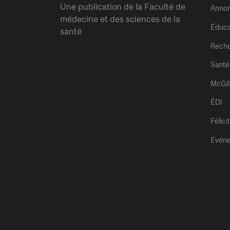
Une publication de la Faculté de
Anno
médecine et des sciences de la
Éduca
santé
Rech
Santé
McGil
ÉDI
Félici
Évén