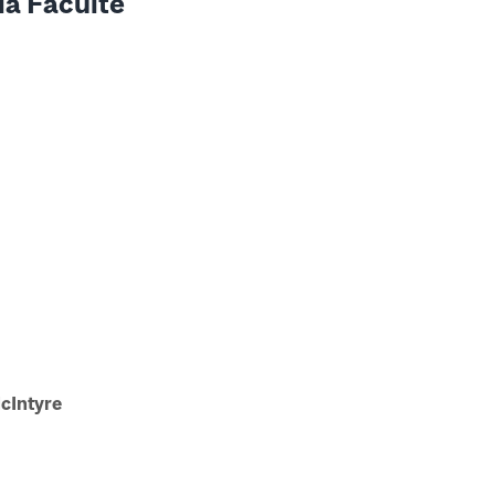
la Faculté
McIntyre