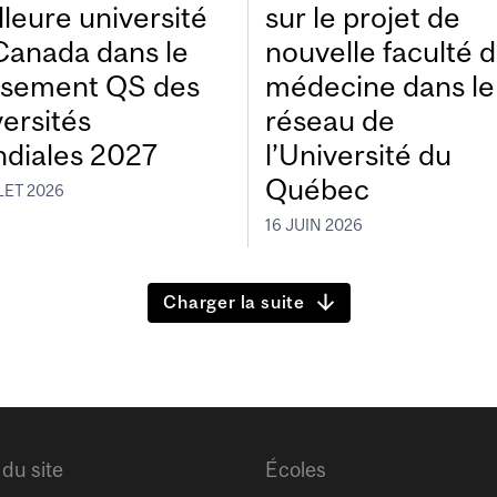
lleure université
sur le projet de
Canada dans le
nouvelle faculté 
ssement QS des
médecine dans le
versités
réseau de
diales 2027
l’Université du
Québec
LET 2026
16 JUIN 2026
Charger la suite
 du site
Écoles