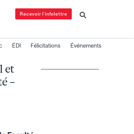
Recevoir l’infolettre
c
ÉDI
Félicitations
Événements
 et
té –