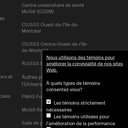
Centre universitaire de santé
McGill (CUSM)
res
CIUSSS Ouest-de-l’île-de-
Montréal
CIUSSS Centre-Ouest-de-l’île-
de-Montréal
Nous utilisons des témoins pour
RUISSS McGill
améliorer la convivialité de nos sites
Web.
ons et
Autres publications de
À quels types de témoins
l’Université McGill
consentez-vous?
cales
FMHS Focus
Les témoins strictement
McGill Reporter
nécessaires
Les témoins utilisées pour
Salle de presse McGill
l'amélioration de la performance