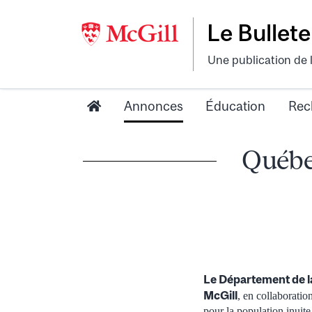
Le Bullete
Une publication de 
Annonces
Éducation
Rec
Québec
Le Département de la
McGill
, en collaboratio
pour la population inuit