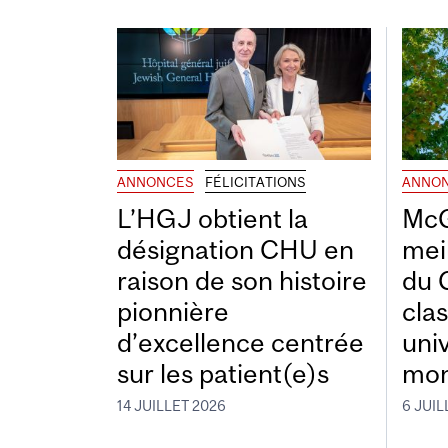
ANNONCES
FÉLICITATIONS
ANNO
L’HGJ obtient la
McG
désignation CHU en
mei
raison de son histoire
du 
pionnière
cla
d’excellence centrée
uni
sur les patient(e)s
mon
14 JUILLET 2026
6 JUIL