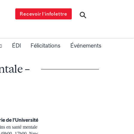
Recevoir l’infolettre
c
ÉDI
Félicitations
Événements
ntale –
e de l’Université
oins en santé mentale
12 (9h00 -17h00, New