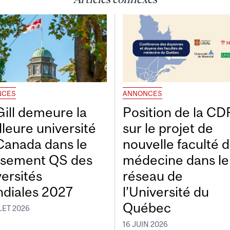
NCES
ANNONCES
ill demeure la
Position de la C
lleure université
sur le projet de
Canada dans le
nouvelle faculté 
ssement QS des
médecine dans le
versités
réseau de
diales 2027
l’Université du
Québec
LET 2026
16 JUIN 2026