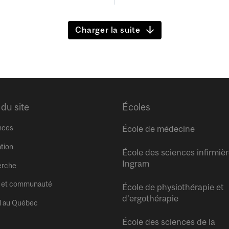
Charger la suite
 du site
Écoles
nces
École de médecine
tion
École des sciences infirmiè
Ingram
erche
 et communauté
École de physiothérapie et
d’ergothérapie
l au Québec
École des sciences de la