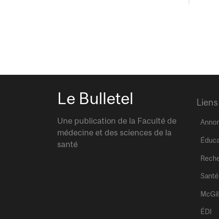
Le Bulletel
Liens
Une publication de la Faculté de
Anno
médecine et des sciences de la
Éduca
santé
Rech
Santé
McGil
ÉDI