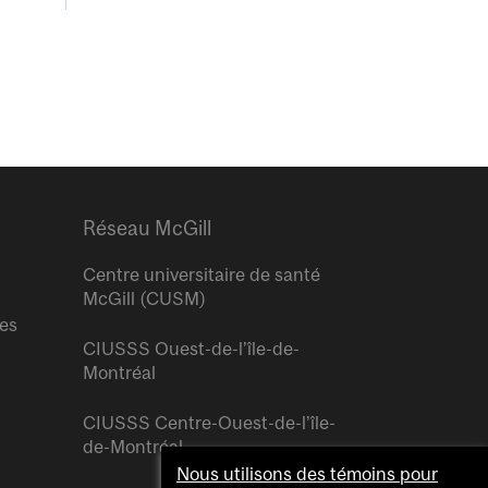
Réseau McGill
Centre universitaire de santé
McGill (CUSM)
res
CIUSSS Ouest-de-l’île-de-
Montréal
CIUSSS Centre-Ouest-de-l’île-
de-Montréal
Nous utilisons des témoins pour