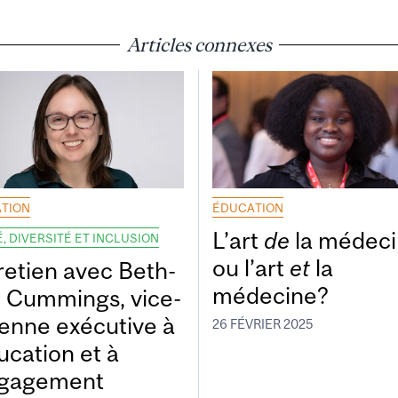
Articles connexes
TION
ÉDUCATION
L’art
de
la médec
, DIVERSITÉ ET INCLUSION
ou l’art
et
la
retien avec Beth-
médecine?
 Cummings, vice-
enne exécutive à
26 FÉVRIER 2025
ucation et à
ngagement