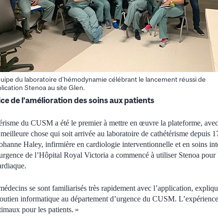
uipe du laboratoire d’hémodynamie célébrant le lancement réussi de
plication Stenoa au site Glen.
ce de l’amélioration des soins aux patients
térisme du CUSM a été le premier à mettre en œuvre la plateforme, ave
a meilleure chose qui soit arrivée au laboratoire de cathétérisme depuis 1
 Johanne Haley, infirmière en cardiologie interventionnelle et en soins 
urgence de l’Hôpital Royal Victoria a commencé à utiliser Stenoa pour 
ardiaque.
 médecins se sont familiarisés très rapidement avec l’application, expli
 soutien informatique au département d’urgence du CUSM. L’expérience ut
timaux pour les patients. »