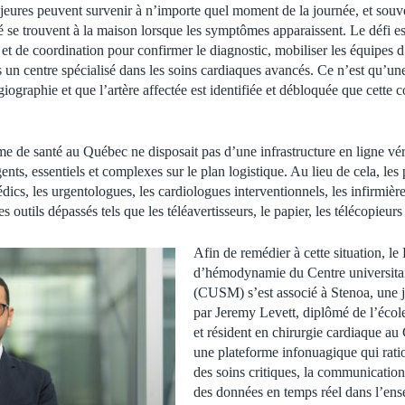
eures peuvent survenir à n’importe quel moment de la journée, et souvent
é se trouvent à la maison lorsque les symptômes apparaissent. Le défi es
et de coordination pour confirmer le diagnostic, mobiliser les équipes d
rs un centre spécialisé dans les soins cardiaques avancés. Ce n’est qu’une
iographie et que l’artère affectée est identifiée et débloquée que cette 
ème de santé au Québec ne disposait pas d’une infrastructure en ligne vé
nts, essentiels et complexes sur le plan logistique. Au lieu de cela, les 
édics, les urgentologues, les cardiologues interventionnels, les infirmièr
 outils dépassés tels que les téléavertisseurs, le papier, les télécopieurs 
Afin de remédier à cette situation, le
d’hémodynamie du Centre universitai
(CUSM) s’est associé à Stenoa, une j
par Jeremy Levett, diplômé de l’éco
et résident en chirurgie cardiaque a
une plateforme infonuagique qui ratio
des soins critiques, la communication
des données en temps réel dans l’en