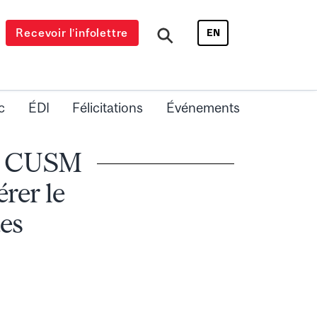
Recevoir l’infolettre
EN
c
ÉDI
Félicitations
Événements
Le CUSM
rer le
ues