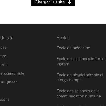
Charger la suite
 du site
Écoles
nces
École de médecine
tion
École des sciences infirmiè
Ingram
erche
 et communauté
École de physiothérapie et
d’ergothérapie
l au Québec
École des sciences de la
communication humaine
tations