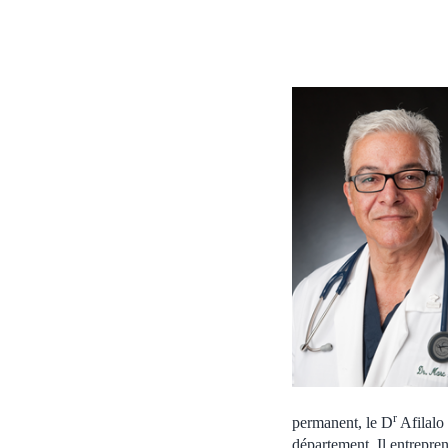
r
permanent, le D
Afilalo 
département. Il entrepre