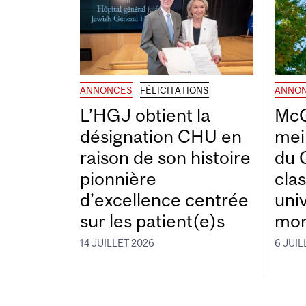
ANNONCES
FÉLICITATIONS
ANNO
L’HGJ obtient la
McG
désignation CHU en
mei
raison de son histoire
du 
pionnière
cla
d’excellence centrée
uni
sur les patient(e)s
mon
14 JUILLET 2026
6 JUIL