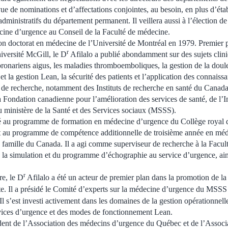
e de nominations et d’affectations conjointes, au besoin, en plus d’étab
administratifs du département permanent. Il veillera aussi à l’élection d
ecine d’urgence au Conseil de la Faculté de médecine.
on doctorat en médecine de l’Université de Montréal en 1979. Premier 
r
versité McGill, le D
Afilalo a publié abondamment sur des sujets clini
nariens aigus, les maladies thromboemboliques, la gestion de la douleur,
t la gestion Lean, la sécurité des patients et l’application des connaissa
de recherche, notamment des Instituts de recherche en santé du Canad
 Fondation canadienne pour l’amélioration des services de santé, de l’In
du ministère de la Santé et des Services sociaux (MSSS).
ué au programme de formation en médecine d’urgence du Collège royal 
t au programme de compétence additionnelle de troisième année en mé
famille du Canada. Il a agi comme superviseur de recherche à la Facul
 la simulation et du programme d’échographie au service d’urgence, ai
r
re, le D
Afilalo a été un acteur de premier plan dans la promotion de l
te. Il a présidé le Comité d’experts sur la médecine d’urgence du MSSS
Il s’est investi activement dans les domaines de la gestion opérationnell
rvices d’urgence et des modes de fonctionnement Lean.
ident de l’Association des médecins d’urgence du Québec et de l’Associa