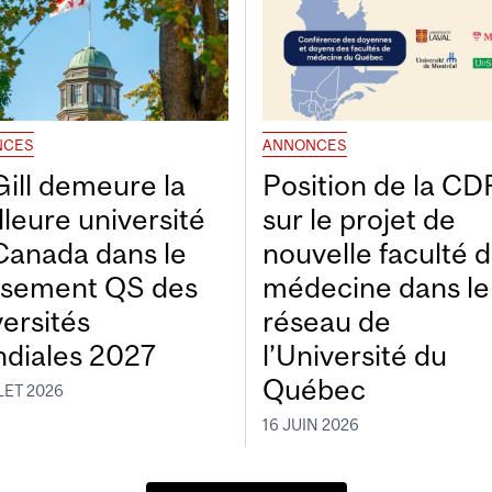
NCES
ANNONCES
ill demeure la
Position de la C
lleure université
sur le projet de
Canada dans le
nouvelle faculté 
ssement QS des
médecine dans le
versités
réseau de
diales 2027
l’Université du
Québec
LET 2026
16 JUIN 2026