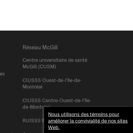
Réseau McGill
Centre universitaire de santé
McGill (CUSM)
res
CIUSSS Ouest-de-l’île-de-
Montréal
CIUSSS Centre-Ouest-de-l’île-
de-Montréal
Nous utilisons des témoins pour
RUISSS McGill
améliorer la convivialité de nos sites
Web.