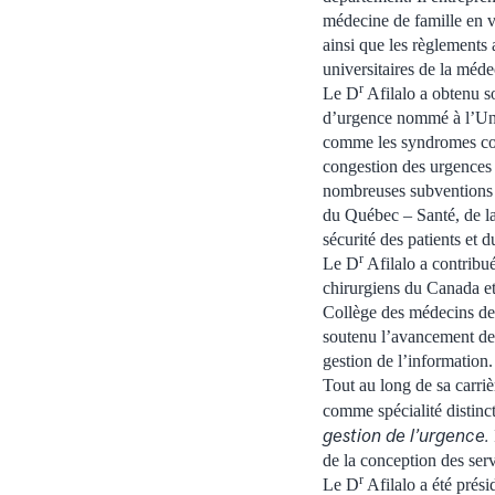
médecine de famille en vu
ainsi que les règlements 
universitaires de la méd
r
Le D
Afilalo a obtenu s
d’urgence nommé à l’Uni
comme les syndromes coro
congestion des urgences e
nombreuses subventions 
du Québec – Santé, de la
sécurité des patients et 
r
Le D
Afilalo a contrib
chirurgiens du Canada e
Collège des médecins de 
soutenu l’avancement de
gestion de l’information.
Tout au long de sa carriè
comme spécialité distinc
gestion de l’urgence.
de la conception des se
r
Le D
Afilalo a été prés