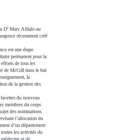
r
du D
Marc Afilalo au
’urgence récemment créé
nce est une étape
itaire permanent pour la
fforts de tous les
nté de McGill dans le but
enseignement, la
tion de la gestion des
s facettes du nouveau
des membres du corps
sujet des nominations
rvisant l’allocation du
sement d’un département
outes les activités du
e médecine et de