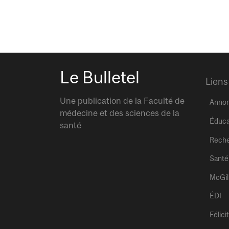
Le Bulletel
Liens
Une publication de la Faculté de
Anno
médecine et des sciences de la
Éduca
santé
Rech
Santé
McGil
ÉDI
Félici