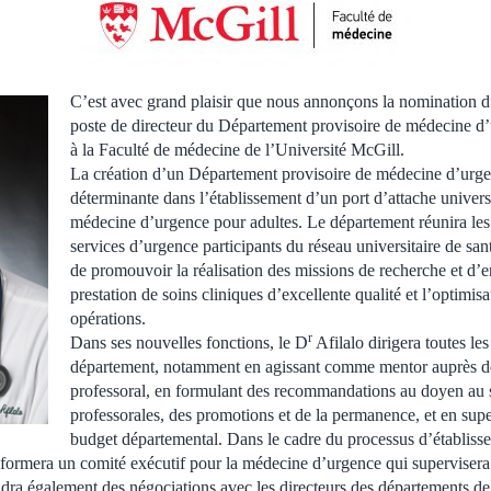
C’est avec grand plaisir que nous annonçons la nomination 
poste de directeur du Département provisoire de médecine d
à la Faculté de médecine de l’Université McGill.
La création d’un Département provisoire de médecine d’urge
déterminante dans l’établissement d’un port d’attache univers
médecine d’urgence pour adultes. Le département réunira les e
services d’urgence participants du réseau universitaire de sa
de promouvoir la réalisation des missions de recherche et d’
prestation de soins cliniques d’excellente qualité et l’optimisa
opérations.
r
Dans ses nouvelles fonctions, le D
Afilalo dirigera toutes le
département, notamment en agissant comme mentor auprès 
professoral, en formulant des recommandations au doyen au 
professorales, des promotions et de la permanence, et en supe
budget départemental. Dans le cadre du processus d’établis
formera un comité exécutif pour la médecine d’urgence qui supervisera t
ndra également des négociations avec les directeurs des départements d