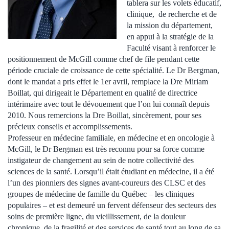
tablera sur les volets éducatif,
clinique, de recherche et de
la mission du département,
en appui à la stratégie de la
Faculté visant à renforcer le
positionnement de McGill comme chef de file pendant cette
période cruciale de croissance de cette spécialité. Le Dr Bergman,
dont le mandat a pris effet le 1er avril, remplace la Dre Miriam
Boillat, qui dirigeait le Département en qualité de directrice
intérimaire avec tout le dévouement que l’on lui connaît depuis
2010. Nous remercions la Dre Boillat, sincèrement, pour ses
précieux conseils et accomplissements.
Professeur en médecine familiale, en médecine et en oncologie à
McGill, le Dr Bergman est très reconnu pour sa force comme
instigateur de changement au sein de notre collectivité des
sciences de la santé. Lorsqu’il était étudiant en médecine, il a été
l’un des pionniers des signes avant-coureurs des CLSC et des
groupes de médecine de famille du Québec – les cliniques
populaires – et est demeuré un fervent défenseur des secteurs des
soins de première ligne, du vieillissement, de la douleur
chronique, de la fragilité et des services de santé tout au long de sa