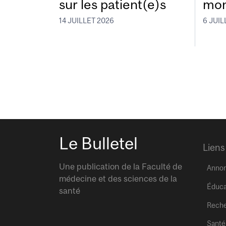
sur les patient(e)s
mon
14 JUILLET 2026
6 JUIL
Le Bulletel
Liens
Une publication de la Faculté de
Anno
médecine et des sciences de la
Éduca
santé
Rech
Santé