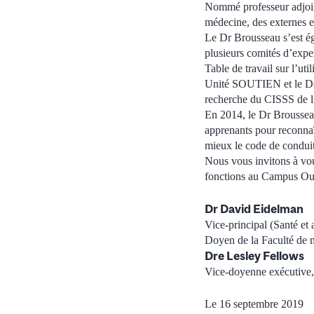
Nommé professeur adjoint
médecine, des externes e
Le Dr Brousseau s’est ég
plusieurs comités d’exper
Table de travail sur l’u
Unité SOUTIEN et le Doss
recherche du CISSS de l
En 2014, le Dr Brousseau
apprenants pour reconnaî
mieux le code de conduit
Nous vous invitons à vou
fonctions au Campus Ou
Dr David Eidelman
Vice-principal (Santé et 
Doyen de la Faculté de 
Dre Lesley Fellows
Vice-doyenne exécutive, 
Le 16 septembre 2019