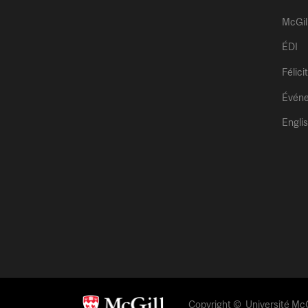
McGil
ÉDI
Félici
Évén
Engli
Copyright © Université McGi