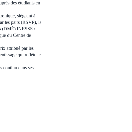
uprès des étudiants en
tronique, siégeant à
par les pairs (RSVP), la
ques (DMÉ) INESSS /
ique du Centre de
x attribué par les
tissage qui reflète le
ès continu dans ses