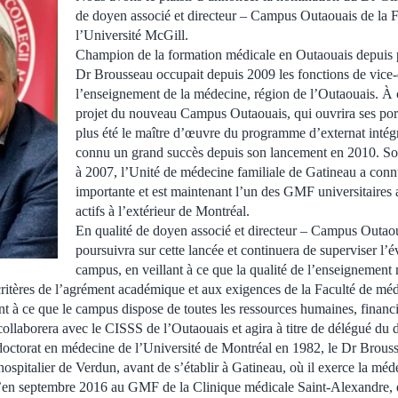
de doyen associé et directeur – Campus Outaouais de la 
l’Université McGill.
Champion de la formation médicale en Outaouais depuis p
Dr Brousseau occupait depuis 2009 les fonctions de vice-
l’enseignement de la médecine, région de l’Outaouais. À ce
projet du nouveau Campus Outaouais, qui ouvrira ses porte
plus été le maître d’œuvre du programme d’externat intégr
connu un grand succès depuis son lancement en 2010. Sou
à 2007, l’Unité de médecine familiale de Gatineau a con
importante et est maintenant l’un des GMF universitaires a
actifs à l’extérieur de Montréal.
En qualité de doyen associé et directeur – Campus Outao
poursuivra sur cette lancée et continuera de superviser l
campus, en veillant à ce que la qualité de l’enseignemen
itères de l’agrément académique et aux exigences de la Faculté de méd
nt à ce que le campus dispose de toutes les ressources humaines, financi
 collaborera avec le CISSS de l’Outaouais et agira à titre de délégué du 
octorat en médecine de l’Université de Montréal en 1982, le Dr Brousse
ospitalier de Verdun, avant de s’établir à Gatineau, où il exerce la méd
qu’en septembre 2016 au GMF de la Clinique médicale Saint-Alexandre, 