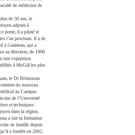
Faculté de médecine de
lus de 30 ans, le
doyen adjoint à
 poste, il a piloté le
s l’an prochain. Il a de
é à Gatineau, qui a
s sa direction, de 1990
nu une expansion
ffiliés à McGill les plus
uais, le Dr Brousseau
’évolution du nouveau
t médical au Campus
ecine de l’Université
ères et techniques
doyen dans la région.
au a fait sa formation
ecine de famille depuis
qu’il a fondée en 2002.