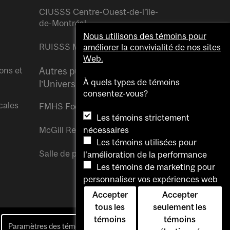
CIUSSS Centre-Ouest-de-l’île-
de-Montréal
Nous utilisons des témoins pour
RUISSS McGill
améliorer la convivialité de nos sites
Web.
ons et
Autres publications de
À quels types de témoins
l’Université McGill
consentez-vous?
cales
FMHS Focus
Les témoins strictement
McGill Reporter
nécessaires
Les témoins utilisées pour
Salle de presse McGill
l'amélioration de la performance
Les témoins de marketing pour
personnaliser vos expériences web
Accepter
Accepter
tous les
seulement les
témoins
témoins
Paramètres des témoins
Pour nous joindre