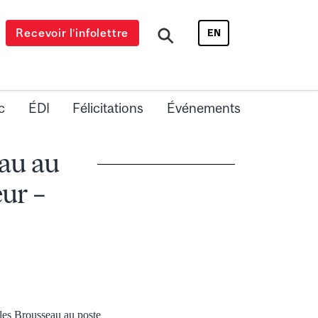
Recevoir l’infolettre
EN
c
ÉDI
Félicitations
Événements
au au
eur –
les Brousseau au poste