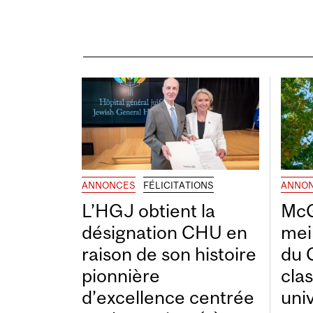
ANNONCES
FÉLICITATIONS
ANNO
L’HGJ obtient la
McG
désignation CHU en
mei
raison de son histoire
du 
pionnière
cla
d’excellence centrée
uni