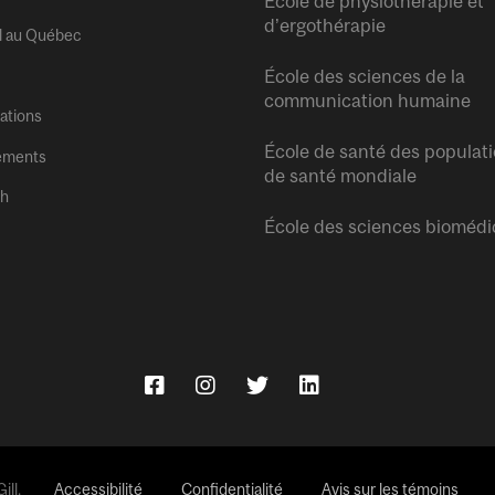
École de physiothérapie et
d’ergothérapie
l au Québec
École des sciences de la
communication humaine
tations
École de santé des populati
ements
de santé mondiale
sh
École des sciences biomédi
ll.
Accessibilité
Confidentialité
Avis sur les témoins