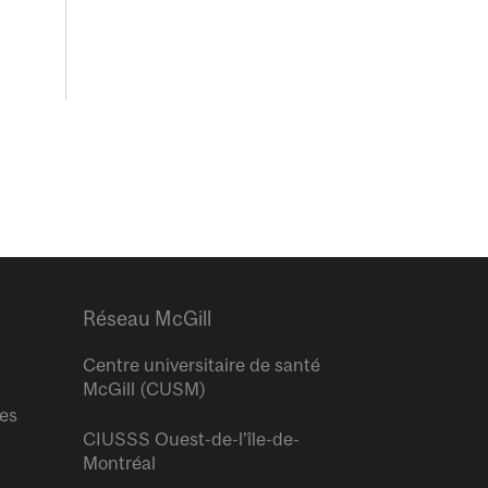
Réseau McGill
Centre universitaire de santé
McGill (CUSM)
res
CIUSSS Ouest-de-l’île-de-
Montréal