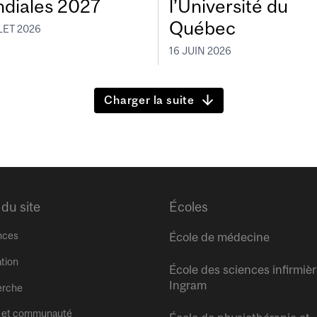
diales 2027
l’Université du
Québec
LET 2026
16 JUIN 2026
Charger la suite
 du site
Écoles
nces
École de médecine
tion
École des sciences infirmiè
Ingram
erche
 et communauté