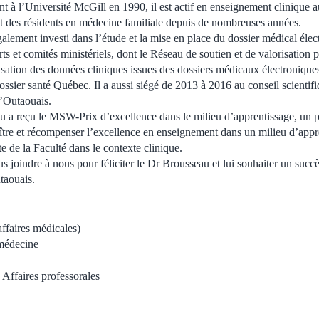
 à l’Université McGill en 1990, il est actif en enseignement clinique a
t des résidents en médecine familiale depuis de nombreuses années.
alement investi dans l’étude et la mise en place du dossier médical élec
ts et comités ministériels, dont le Réseau de soutien et de valorisation 
tilisation des données cliniques issues des dossiers médicaux électroni
ier santé Québec. Il a aussi siégé de 2013 à 2016 au conseil scientif
’Outaouais.
 a reçu le MSW-Prix d’excellence dans le milieu d’apprentissage, un pri
tre et récompenser l’excellence en enseignement dans un milieu d’appren
e de la Faculté dans le contexte clinique.
s joindre à nous pour féliciter le Dr Brousseau et lui souhaiter un succ
taouais.
affaires médicales)
médecine
Affaires professorales