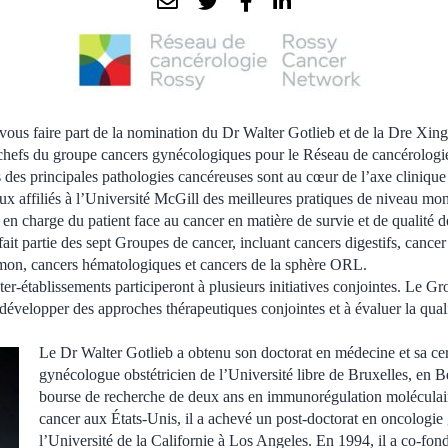
 vous faire part de la nomination du Dr Walter Gotlieb et de la Dre Xi
hefs du groupe cancers gynécologiques pour le Réseau de cancérolog
des principales pathologies cancéreuses sont au cœur de l’axe clinique
ux affiliés à l’Université McGill des meilleures pratiques de niveau mon
e en charge du patient face au cancer en matière de survie et de qualité 
it partie des sept Groupes de cancer, incluant cancers digestifs, cancer
umon, cancers hématologiques et cancers de la sphère ORL.
ter-établissements participeront à plusieurs initiatives conjointes. Le G
évelopper des approches thérapeutiques conjointes et à évaluer la qualit
Le Dr Walter Gotlieb a obtenu son doctorat en médecine et sa cer
gynécologue obstétricien de l’Université libre de Bruxelles, en B
bourse de recherche de deux ans en immunorégulation moléculaire 
cancer aux États-Unis, il a achevé un post-doctorat en oncologi
l’Université de la Californie à Los Angeles. En 1994, il a co-fo