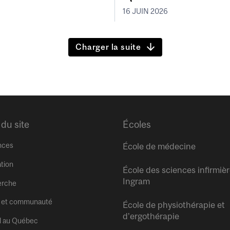
16 JUIN 2026
Charger la suite
 du site
Écoles
nces
École de médecine
tion
École des sciences infirmiè
Ingram
erche
 et communauté
École de physiothérapie et
d’ergothérapie
l au Québec