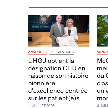
ANNONCES
FÉLICITATIONS
ANNO
L’HGJ obtient la
McG
désignation CHU en
mei
raison de son histoire
du 
pionnière
cla
d’excellence centrée
uni
sur les patient(e)s
mon
14 JUILLET 2026
6 JUIL