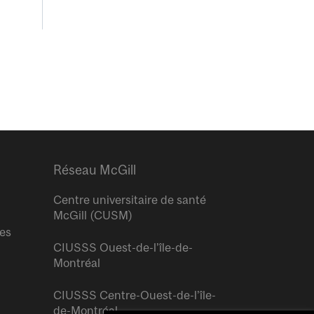
Réseau McGill
Centre universitaire de santé
McGill (CUSM)
res
CIUSSS Ouest-de-l’île-de-
Montréal
CIUSSS Centre-Ouest-de-l’île-
de-Montréal