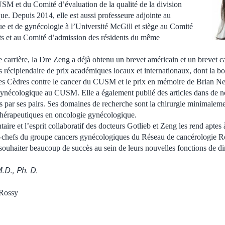
M et du Comité d’évaluation de la qualité de la division
e. Depuis 2014, elle est aussi professeure adjointe au
e et de gynécologie à l’Université McGill et siège au Comité
ts et au Comité d’admission des résidents du même
 carrière, la Dre Zeng a déjà obtenu un brevet américain et un brevet ca
s récipiendaire de prix académiques locaux et internationaux, dont la 
 des Cèdres contre le cancer du CUSM et le prix en mémoire de Brian N
gynécologique au CUSM. Elle a également publié des articles dans de 
s par ses pairs. Ses domaines de recherche sont la chirurgie minimaleme
s thérapeutiques en oncologie gynécologique.
re et l’esprit collaboratif des docteurs Gotlieb et Zeng les rend aptes à
co-chefs du groupe cancers gynécologiques du Réseau de cancérologie R
 souhaiter beaucoup de succès au sein de leurs nouvelles fonctions de 
M.D., Ph. D.
 Rossy