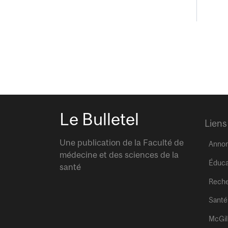
Le Bulletel
Liens
Une publication de la Faculté de
Anno
médecine et des sciences de la
Éduca
santé
Rech
Santé
McGil