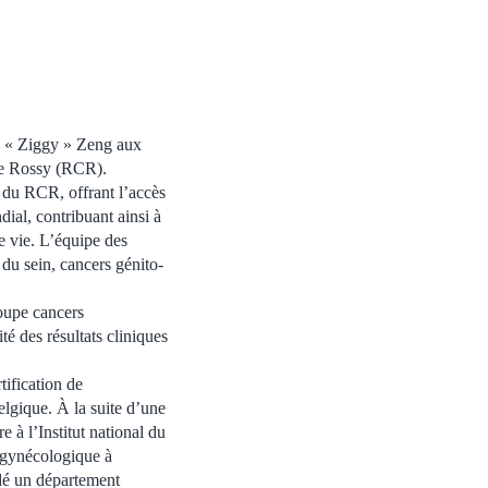
ng « Ziggy » Zeng aux
ie Rossy (RCR).
 du RCR, offrant l’accès
dial, contribuant ainsi à
de vie. L’équipe des
 du sein, cancers génito-
roupe cancers
é des résultats cliniques
tification de
elgique. À la suite d’une
à l’Institut national du
e gynécologique à
ndé un département