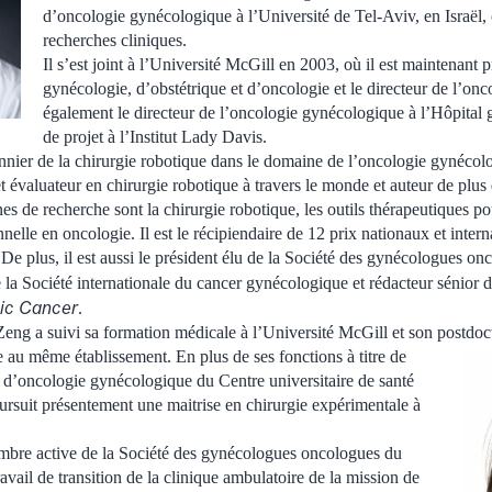
d’oncologie gynécologique à l’Université de Tel-Aviv, en Israël, 
recherches cliniques.
Il s’est joint à l’Université McGill en 2003, où il est maintenant 
gynécologie, d’obstétrique et d’oncologie et le directeur de l’onco
également le directeur de l’oncologie gynécologique à l’Hôpital gé
de projet à l’Institut Lady Davis.
nnier de la chirurgie robotique dans le domaine de l’oncologie gynécolo
t évaluateur en chirurgie robotique à travers le monde et auteur de plus
es de recherche sont la chirurgie robotique, les outils thérapeutiques po
onnelle en oncologie. Il est le récipiendaire de 12 prix nationaux et inter
 De plus, il est aussi le président élu de la Société des gynécologues o
de la Société internationale du cancer gynécologique et rédacteur sénior d
gic Cancer
.
ng a suivi sa formation médicale à l’Université McGill et son postdoc
au même établissement. En plus de ses fonctions à titre de
 d’oncologie gynécologique du Centre universitaire de santé
suit présentement une maitrise en chirurgie expérimentale à
bre active de la Société des gynécologues oncologues du
vail de transition de la clinique ambulatoire de la mission de