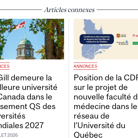
Articles connexes
NCES
ANNONCES
ill demeure la
Position de la C
lleure université
sur le projet de
Canada dans le
nouvelle faculté 
ssement QS des
médecine dans le
versités
réseau de
diales 2027
l’Université du
Québec
LET 2026