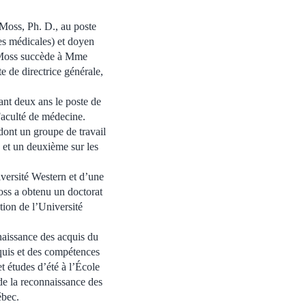
 Moss, Ph. D., au poste
res médicales) et doyen
 Moss succède à Mme
 de directrice générale,
nt deux ans le poste de
 Faculté de médecine.
dont un groupe de travail
 et un deuxième sur les
iversité Western et d’une
ss a obtenu un doctorat
tion de l’Université
naissance des acquis du
uis et des compétences
t études d’été à l’École
de la reconnaissance des
ébec.