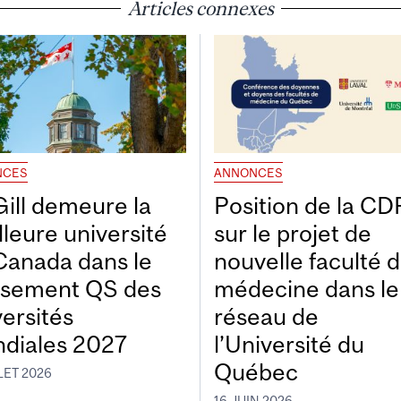
Articles connexes
NCES
ANNONCES
ill demeure la
Position de la C
lleure université
sur le projet de
Canada dans le
nouvelle faculté 
ssement QS des
médecine dans le
versités
réseau de
diales 2027
l’Université du
Québec
LET 2026
16 JUIN 2026