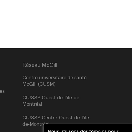
Réseau McGill
Centre universitaire de santé
McGill (CUSM)
res
CIUSSS Ouest-de-l’île-de-
Montréal
CIUSSS Centre-Ouest-de-l’île-
de-Montréal
Nous utilisons des témoins pour