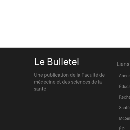
Le Bulletel
Liens
Une publication de la Faculté de
Anno
médecine et des sciences de la
Éduca
santé
Rech
Santé
McGil
ÉDI