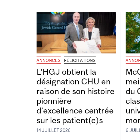
ANNONCES
FÉLICITATIONS
ANNO
L’HGJ obtient la
McG
désignation CHU en
mei
raison de son histoire
du 
pionnière
cla
d’excellence centrée
uni
sur les patient(e)s
mon
14 JUILLET 2026
6 JUIL