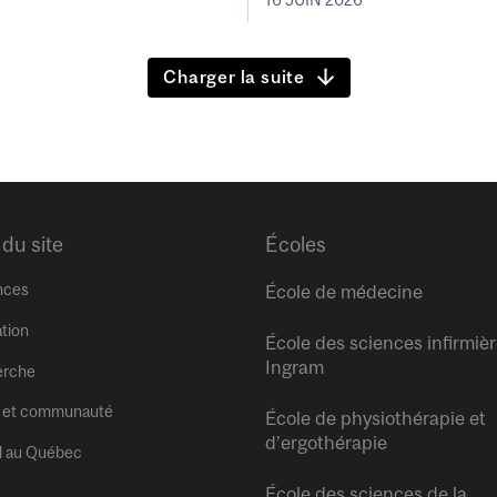
Charger la suite
 du site
Écoles
nces
École de médecine
tion
École des sciences infirmiè
Ingram
erche
 et communauté
École de physiothérapie et
d’ergothérapie
l au Québec
École des sciences de la