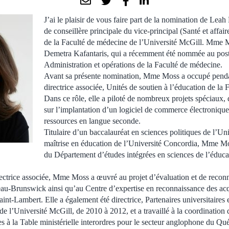
J’ai le plaisir de vous faire part de la nomination de Leah
de conseillère principale du vice-principal (Santé et affai
de la Faculté de médecine de l’Université McGill. Mme
Demetra Kafantaris, qui a récemment été nommée au poste
Administration et opérations de la Faculté de médecine.
Avant sa présente nomination, Mme Moss a occupé penda
directrice associée, Unités de soutien à l’éducation de la
Dans ce rôle, elle a piloté de nombreux projets spéciaux, 
sur l’implantation d’un logiciel de commerce électronique
ressources en langue seconde.
Titulaire d’un baccalauréat en sciences politiques de l’Un
maîtrise en éducation de l’Université Concordia, Mme Mo
du Département d’études intégrées en sciences de l’éduca
ectrice associée, Mme Moss a œuvré au projet d’évaluation et de recon
-Brunswick ainsi qu’au Centre d’expertise en reconnaissance des acq
t-Lambert. Elle a également été directrice, Partenaires universitaires e
e l’Université McGill, de 2010 à 2012, et a travaillé à la coordination 
s à la Table ministérielle interordres pour le secteur anglophone du Qu