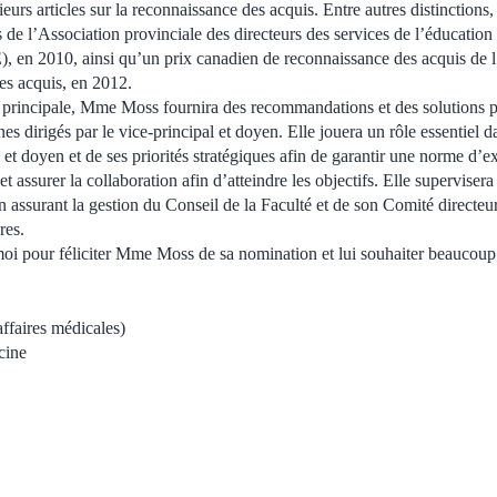
rs articles sur la reconnaissance des acquis. Entre autres distinctions, 
 de l’Association provinciale des directeurs des services de l’éducatio
n 2010, ainsi qu’un prix canadien de reconnaissance des acquis de l
es acquis, en 2012.
e principale, Mme Moss fournira des recommandations et des solutions p
rnes dirigés par le vice-principal et doyen. Elle jouera un rôle essentiel
et doyen et de ses priorités stratégiques afin de garantir une norme d’e
t assurer la collaboration afin d’atteindre les objectifs. Elle superviser
 assurant la gestion du Conseil de la Faculté et de son Comité directeur
res.
moi pour féliciter Mme Moss de sa nomination et lui souhaiter beaucoup
affaires médicales)
cine