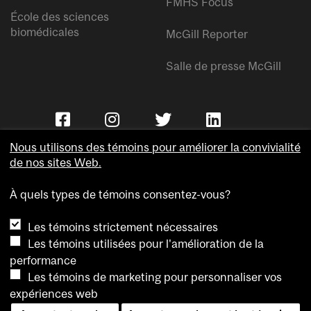
FMHS Focus
École des sciences
biomédicales
McGill Reporter
Salle de presse McGill
Nous utilisons des témoins pour améliorer la convivialité
de nos sites Web.
À quels types de témoins consentez-vous?
Copyright © Université McGill.
Les témoins strictement nécessaires
Accessibilité
Les témoins utilisées pour l'amélioration de la
Confidentialité
performance
Avis sur les témoins
Les témoins de marketing pour personnaliser vos
expériences web
Paramètres des témoins