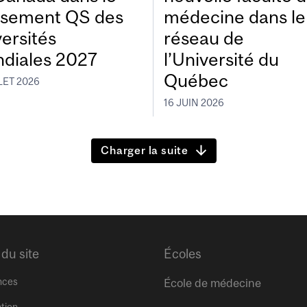
ssement QS des
médecine dans le
versités
réseau de
diales 2027
l’Université du
Québec
LET 2026
16 JUIN 2026
Charger la suite
 du site
Écoles
nces
École de médecine