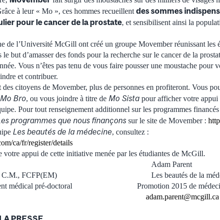
des sommes indispensa
Grâce à leur « Mo », ces hommes recueillent
lier pour le cancer de la prostate
, et sensibilisent ainsi la populat
e de l’Université McGill ont créé un groupe Movember réunissant les é
le but d’amasser des fonds pour la recherche sur le cancer de la prostat
 année. Vous n’êtes pas tenu de vous faire pousser une moustache pour v
indre et contribuer.
 des citoyens de Movember, plus de personnes en profiteront. Vous po
Mo Bro
Mo Sista
, ou vous joindre à titre de
pour afficher votre appui e
quipe. Pour tout renseignement additionnel sur les programmes financé
Les programmes que nous finançons
sur le site de Movember :
htt
Les beautés de la médecine
uipe
, consultez :
/ca/fr/register/details
votre appui de cette initiative menée par les étudiantes de McGill.
Primavesi Adam Parent
i, M.D., C.M., FCFP(EM) Les beautés de la méde
nement médical pré-doctoral Promotion 2015 de médecin
adam.parent@mcgill.ca
LA PRESSE