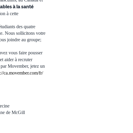
bles à la santé
ion à cette
tudiants des quatre
e. Nous sollicitons votre
ous joindre au groupe;
uvez vous faire pousser
t aider à recruter
s par Movember, jetez un
p://ca.movember.com/fr/
cine
e de McGill