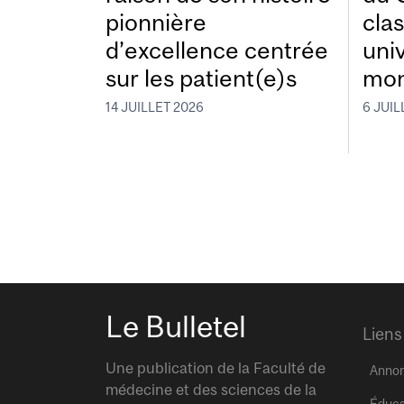
pionnière
cla
d’excellence centrée
uni
sur les patient(e)s
mon
14 JUILLET 2026
6 JUIL
Le Bulletel
Liens
Une publication de la Faculté de
Anno
médecine et des sciences de la