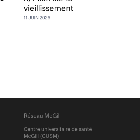
vieillissement
11 JUIN 2026
Réseau McGill
Centre universitaire de santé
McGill (CUSM)