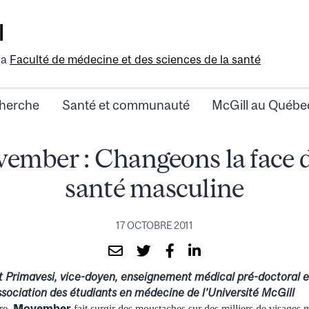
l
la
Faculté de médecine et des sciences de la santé
herche
Santé et communauté
McGill au Québe
ember : Changeons la face d
santé masculine
17 OCTOBRE 2011
 Primavesi, vice-doyen, enseignement médical pré-doctoral 
sociation des étudiants en médecine de l’Université McGill
Movember
re,
fait surgir des moustaches sur des milliers de visages 