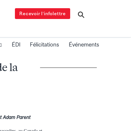
Recevoir l’infolettre
c
ÉDI
Félicitations
Événements
e la
et Adam Parent
masculins, au Canada et