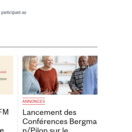
participant au
ANNONCES
DFM
Lancement des
Conférences Bergma
de
n/Pilon sur le