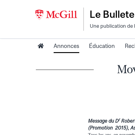
Le Bullete
Une publication de 
Annonces
Éducation
Rec
Mov
r
Message du D
Robert
(Promotion 2015), As
Tous les ans, en novemb