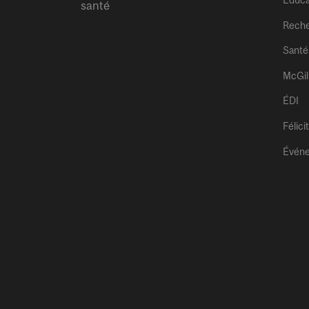
Éduca
santé
Rech
Santé
McGil
ÉDI
Félici
Évén