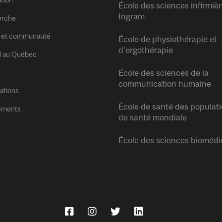
tion
École des sciences infirmiè
Ingram
erche
 et communauté
École de physiothérapie et
d’ergothérapie
l au Québec
École des sciences de la
communication humaine
tations
École de santé des populati
ements
de santé mondiale
École des sciences biomédi