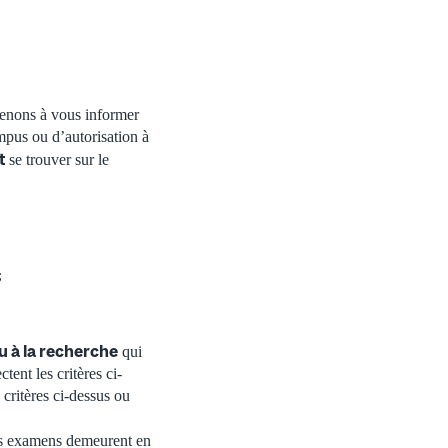
tenons à vous informer
mpus ou d’autorisation à
t
se trouver sur le
;
ou à la recherche
qui
ent les critères ci-
 critères ci-dessus ou
des examens demeurent en