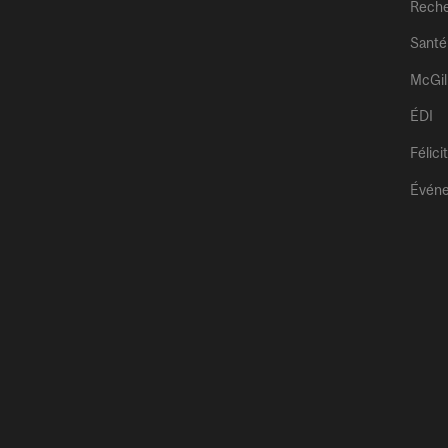
Rech
Santé
McGil
ÉDI
Félici
Évén