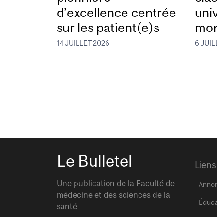
d’excellence centrée
uni
sur les patient(e)s
mon
14 JUILLET 2026
6 JUIL
Le Bulletel
Liens
Une publication de la Faculté de
Anno
médecine et des sciences de la
Éduca
santé