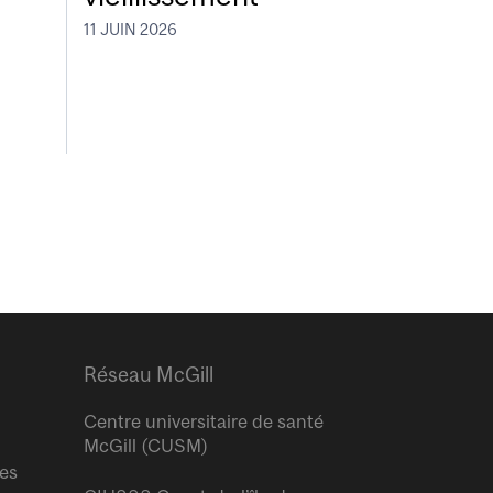
11 JUIN 2026
Réseau McGill
Centre universitaire de santé
McGill (CUSM)
res