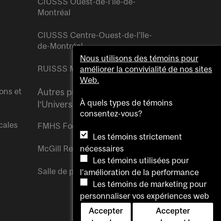
CIUSSS Ouest-de-l’île-de-
Montréal
CIUSSS Centre-Ouest-de-l’île-
de-Montréal
Nous utilisons des témoins pour
RUISSS McGill
améliorer la convivialité de nos sites
Web.
ons et
Autres publications de
À quels types de témoins
l’Université McGill
consentez-vous?
cales
FMHS Focus
Les témoins strictement
McGill Reporter
nécessaires
Les témoins utilisées pour
Salle de presse McGill
l'amélioration de la performance
Les témoins de marketing pour
personnaliser vos expériences web
Accepter
Accepter