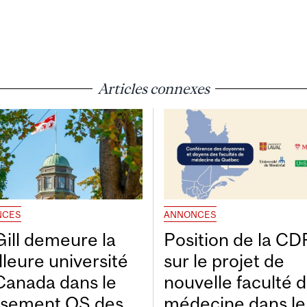
Articles connexes
NCES
ANNONCES
ill demeure la
Position de la C
lleure université
sur le projet de
Canada dans le
nouvelle faculté 
ssement QS des
médecine dans le