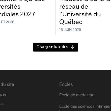
versités
réseau de
diales 2027
l’Université du
Québec
LET 2026
16 JUIN 2026
Charger la suite
 du site
Écoles
nces
École de médecine
tion
École des sciences infirmiè