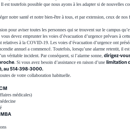
Il est toutefois possible que nous ayons à les adapter si de nouvelles c
téger notre santé et notre bien-être à tous, et par extension, ceux de nos 
sion pour aviser toutes les personnes qui se trouvent sur le campus qu
 vous devez emprunter les voies d’évacuation d’urgence prévues à cette 
t relatives à la COVID-19. Les voies d’évacuation d’urgence ont préséa
incendie annuel a commencé. Toutefois, lorsqu’une alarme retentit, il est
dirigez-vo
’un véritable incident. Par conséquent, si l’alarme sonne,
 proche
limitation 
. Si vous avez besoin d’assistance en raison d’une
té, au 514-398-3000.
toutes de votre collaboration habituelle.
DCM
affaires médicales)
médecine
é
, MBA
ions