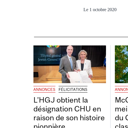
Le 1 octobre 2020
ANNONCES
FÉLICITATIONS
ANNO
L’HGJ obtient la
McG
désignation CHU en
mei
raison de son histoire
du 
pionnière
cla