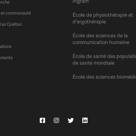
Ingram
erche
 et communauté
École de physiothérapie et
d’ergothérapie
l au Québec
École des sciences de la
communication humaine
tations
École de santé des populati
ements
de santé mondiale
École des sciences biomédi