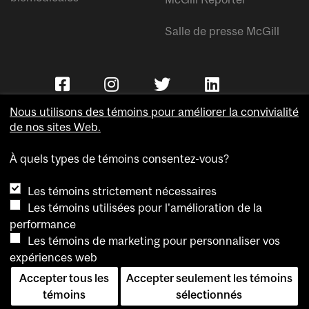
Salle de presse McGill
Nous utilisons des témoins pour améliorer la convivialité
de nos sites Web.
À quels types de témoins consentez-vous?
Copyright © Université McGill.
Les témoins strictement nécessaires
Accessibilité
Les témoins utilisées pour l'amélioration de la
Confidentialité
performance
Avis sur les témoins
Les témoins de marketing pour personnaliser vos
expériences web
Paramètres des témoins
Accepter tous les
Accepter seulement les témoins
Pour nous joindre
témoins
sélectionnés