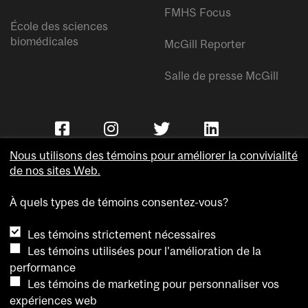
FMHS Focus
École des sciences
biomédicales
McGill Reporter
Salle de presse McGill
Nous utilisons des témoins pour améliorer la convivialité
de nos sites Web.
À quels types de témoins consentez-vous?
Copyright © Université McGill.
Les témoins strictement nécessaires
Accessibilité
Les témoins utilisées pour l'amélioration de la
Confidentialité
performance
Avis sur les témoins
Les témoins de marketing pour personnaliser vos
expériences web
Paramètres des témoins