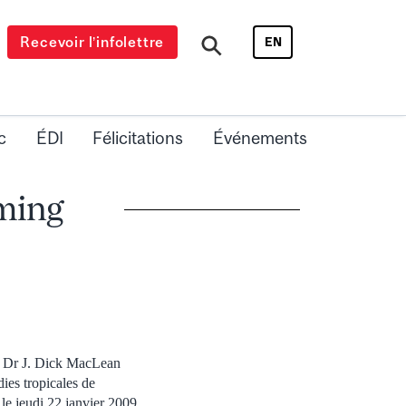
Recevoir l’infolettre
EN
c
ÉDI
Félicitations
Événements
ming
du Dr J. Dick MacLean
s tropicales de
le jeudi 22 janvier 2009.