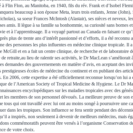
 à Flin Flon, au Manitoba, en 1940, fils du rév. Frank et d’Isobel Flem
nquera beaucoup à son épouse Meta, leurs trois enfants, Jenne (John), 
icholas), sa soeur Frances McIntosh (Alastair), ses nièces et neveux, l
 ses amis. Il lègue à sa famille sa bonhommie, sa curiosité sans bornes 
 vie et à l’apprentissage. Il a voyagé partout au Canada en faisant ce qu’i
près plus de trente ans d’intérêt passionné et d’efforts, il a été reconnu 
e des personnes les plus influentes en médecine clinique tropicale. Il a
e McGill et en a fait un centre clinique, de recherche et de laboratoire 
e retraite,au lieu de ralentir ses activités, le Dr MacLean s’améliorait à 
s demandes des gouvernements en matière d’avis, en aceptant des invi
 prestigieuses écoles de médecine du continent et en publiant des articl
s. En 2006, cette expertise a été officiellement reconnue lorsqu’on lui a
nique de l’American Society of Tropical Medicine & Hygiene. Le Dr Mac
onnaissances encyclopédiques sur les maladies tropicales avec des génér
s et les membres de son personnel dévoués. La meilleure preuve de son 
e tous qui ont travaillé avec lui ont au moins songé à poursuivre une ca
quer dans les tropiques. Son influence se fera sentir pendant des décenni
’il a inspirés, non seulement à devenir de meilleurs médecins, mais ég
dons commémoratifs peuvent être versés à l’organisme Conservation de
nce de votre choix.