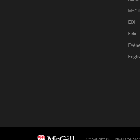
McGil
ÉDI
Félici
Évén
Engli
Copyright © Université McGi