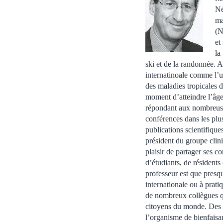
Né
ma
(N
et
la
ski et de la randonnée. A
internatinoale comme l’un
des maladies tropicales d
moment d’atteindre l’âge d
répondant aux nombreuse
conférences dans les plus
publications scientifique
président du groupe cli
plaisir de partager ses c
d’étudiants, de résident
professeur est que presqu
internationale ou à prati
de nombreux collègues qu
citoyens du monde. Des 
l’organisme de bienfaisa