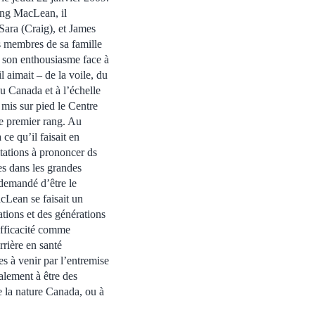
ing MacLean, il
Sara (Craig), et James
es membres de sa famille
et son enthousiasme face à
l aimait – de la voile, du
au Canada et à l’échelle
 mis sur pied le Centre
de premier rang. Au
ce qu’il faisait en
tations à prononcer ds
es dans les grandes
 demandé d’être le
Lean se faisait un
ations et des générations
efficacité comme
rrière en santé
es à venir par l’entremise
alement à être des
 la nature Canada, ou à