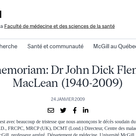
l
la
Faculté de médecine et des sciences de la santé
herche
Santé et communauté
McGill au Québe
memoriam: Dr John Dick Fle
MacLean (1940-2009)
24 JANVIER 2009
est avec beaucoup de tristesse que nous annonçons le décès soudain 
D., FRCPC, MRCP (UK), DCMT (Lond.) Directeur, Centre des maladie
Gill, professeur agrégé, Département de médecine, Université McGill, 