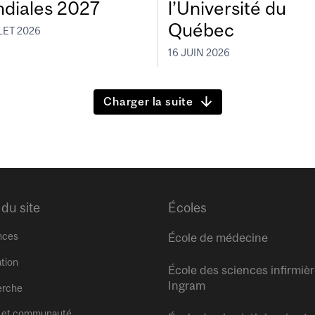
diales 2027
l’Université du
Québec
LET 2026
16 JUIN 2026
Charger la suite
 du site
Écoles
nces
École de médecine
tion
École des sciences infirmiè
Ingram
erche
 et communauté