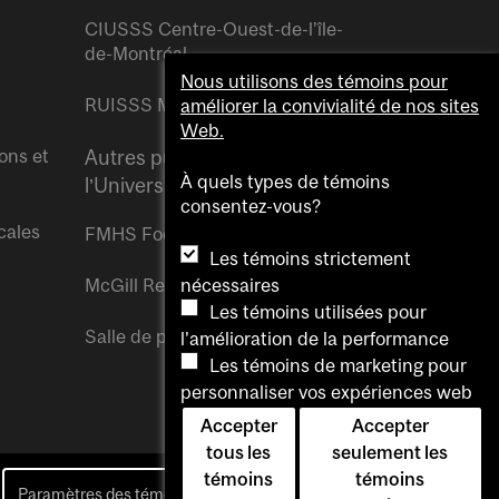
CIUSSS Centre-Ouest-de-l’île-
de-Montréal
Nous utilisons des témoins pour
RUISSS McGill
améliorer la convivialité de nos sites
Web.
ons et
Autres publications de
À quels types de témoins
l’Université McGill
consentez-vous?
cales
FMHS Focus
Les témoins strictement
McGill Reporter
nécessaires
Les témoins utilisées pour
Salle de presse McGill
l'amélioration de la performance
Les témoins de marketing pour
personnaliser vos expériences web
Accepter
Accepter
tous les
seulement les
témoins
témoins
Paramètres des témoins
Pour nous joindre