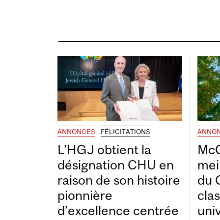
ANNONCES
FÉLICITATIONS
ANNO
L’HGJ obtient la
McG
désignation CHU en
mei
raison de son histoire
du 
pionnière
cla
d’excellence centrée
uni