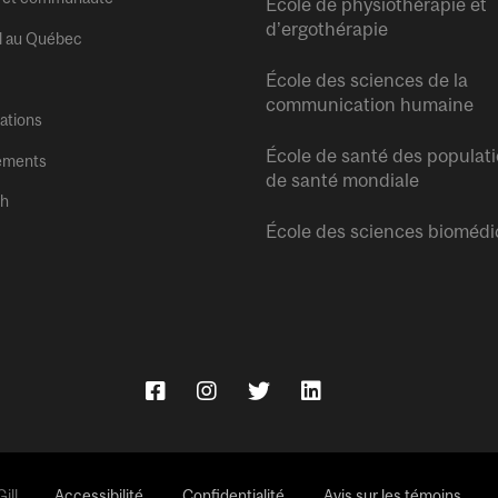
École de physiothérapie et
d’ergothérapie
l au Québec
École des sciences de la
communication humaine
tations
École de santé des populati
ements
de santé mondiale
sh
École des sciences biomédi
ll.
Accessibilité
Confidentialité
Avis sur les témoins