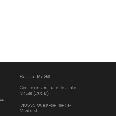
Réseau McGill
Centre universitaire de santé
McGill (CUSM)
res
CIUSSS Ouest-de-l’île-de-
Montréal