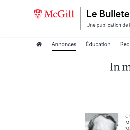
Le Bullete
Une publication de 
Annonces
Éducation
Rec
In 
C’
M.
Mc