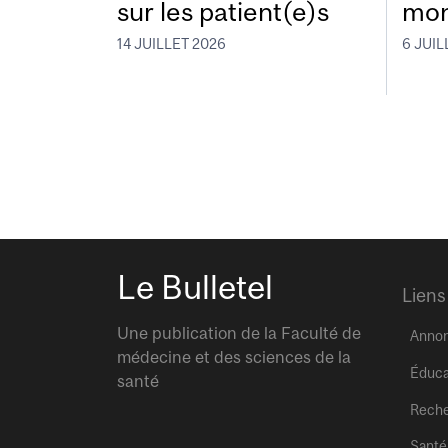
sur les patient(e)s
mon
14 JUILLET 2026
6 JUIL
Le Bulletel
Liens
Une publication de la Faculté de
Anno
médecine et des sciences de la
Éduca
santé
Rech
Santé