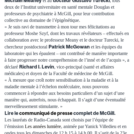
Michael Meaney
docteur Gustavo Turecki
et au
, tous
deux de l’Institut universitaire en santé mentale Douglas et
professeurs de psychiatrie à McGill, pour leur contribution
collective au domaine de l’épigénétique.
« Je suis ravi de transmettre à mon tour mes félicitations au
professeur Moshe Szyf, dont les travaux révélateurs – effectués en
collaboration avec le professeur Meany et le docteur Turecki, le
Patrick McGowan
chercheur postdoctoral
et les équipes du
laboratoire qui les épaulent – ont contribué de manière importante
à faire progresser notre compréhension de l’inné et de l’acquis », a
Richard I. Levin
déclaré
, vice-principal (santé et affaires
médicales) et doyen de la Faculté de médecine de McGill.
« À mesure que croît notre sensibilisation à la maladie et à la
maladie mentale à l’échelon moléculaire, nous pouvons
commencer à répondre aux besoins particuliers d’un sujet d’une
manière qui, autrefois, nous échappait. Il s’agit d’une éventualité
merveilleusement stimulante. »
Lire le
communiqué de presse
complet de McGill.
Les lauréats de Radio-Canada sont choisis par l’équipe de
l’émission
Les années lumière
, animée par Yanick Villedieu et en
ondes tous les dimanches de 12 h 15 à 14 h 00. Il s’agit de la 23e