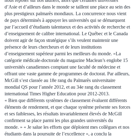
nous reposer sur nos lauriers, alors que certaines universités
d’Asie et d’ailleurs dans le monde se taillent une place au sein des
plus prestigieux palmarès mondiaux. La concurrence nous vient
de pays déterminés à appuyer les universités qui se démarquent
par l’accueil d’étudiants talentueux et des activités de recherche et
d’enseignement de calibre international. Le Québec et le Canada
doivent agir de façon stratégique s’ils veulent maintenir une
présence de leurs chercheurs et de leurs institutions
d’enseignement supérieur parmi les meilleurs du monde. »La
catégorie médicale-doctorale du magazine Maclean’s englobe 15
universités canadiennes comptant une faculté de médecine et
offrant une vaste gamme de programmes de doctorat. Par ailleurs,
McGill s’est classée au 18e rang du Palmarès universitaire
mondial QS pour l’année 2012, et au 34e rang du classement
international Times Higher Education pour 2012-2013.
« Bien que différents systèmes de classement évaluent différents
éléments de rendement, et que chaque système présente ses forces
et ses faiblesses, les résultats invariablement élevés de McGill
confirment sa place parmi les plus grandes universités du
monde. » « Je salue les efforts que déploient mes collègues et nos
étudiants dans la poursuite de l’excellence », a conclu la