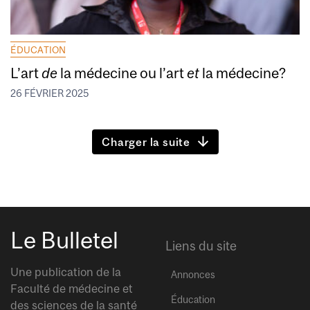
ÉDUCATION
L’art
de
la médecine ou l’art
et
la médecine?
26 FÉVRIER 2025
Charger la suite
Le Bulletel
Liens du site
Une publication de la
Annonces
Faculté de médecine et
Éducation
des sciences de la santé