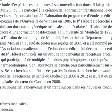
foule d’expériences pertinentes à ses nouvelles fonctions. Il fait parti
McGill, où il a participé à la création de la formation translationnelle 
cycles supérieurs ainsi qu’à l’élaboration du programme d’études médica
r
ologiques de l’Université de Windsor en 1985, le P
Hébert a décroché 
miné son doctorat en génétique médicale et moléculaire à l’Université de
cadre d’une formation postdoctorale à l’Université de Montréal de 199
s à l’Institut de cardiologie de Montréal, il est arrivé au Département d
rsité McGill en qualité de professeur agrégé en 2005 et a été nommé prof
Association canadienne pour l’éducation médicale lui décernait le certif
r
e du P
Hébert sont axés sur un groupe fondamental de récepteurs protéiq
qui participent à de multiples fonctions physiologiques et qui représen
pharmacologiques. Son laboratoire se penche plus particulièrement sur le
s. Ses recherches sont financées par les Instituts de recherche en santé 
nds de la recherche en santé du Québec de 2008 à 2012 et lauréat du pr
 maladies du cœur du Canada en 2008.
 lui souhaiter la bienvenue et un franc succès dans ses nouvelles foncti
affaires médicales)
médecine