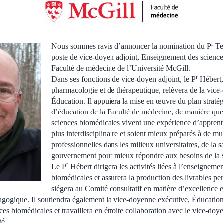
r
Nous sommes ravis d’annoncer la nomination du P
Te
poste de vice-doyen adjoint, Enseignement des science
Faculté de médecine de l’Université McGill.
r
Dans ses fonctions de vice-doyen adjoint, le P
Hébert,
pharmacologie et de thérapeutique, relèvera de la vice
Éducation. Il appuiera la mise en œuvre du plan straté
d’éducation de la Faculté de médecine, de manière que
sciences biomédicales vivent une expérience d’apprenti
plus interdisciplinaire et soient mieux préparés à de mul
professionnelles dans les milieux universitaires, de la s
gouvernement pour mieux répondre aux besoins de la s
r
Le P
Hébert dirigera les activités liées à l’enseigneme
biomédicales et assurera la production des livrables pe
siégera au Comité consultatif en matière d’excellence 
agogique. Il soutiendra également la vice-doyenne exécutive, Éducation
ces biomédicales et travaillera en étroite collaboration avec le vice-do
té.