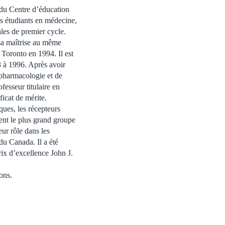
e du Centre d’éducation
des étudiants en médecine,
les de premier cycle.
sa maîtrise au même
 Toronto en 1994. Il est
3 à 1996. Après avoir
e pharmacologie et de
esseur titulaire en
icat de mérite.
ues, les récepteurs
tent le plus grand groupe
ur rôle dans les
du Canada. Il a été
ix d’excellence John J.
ons.