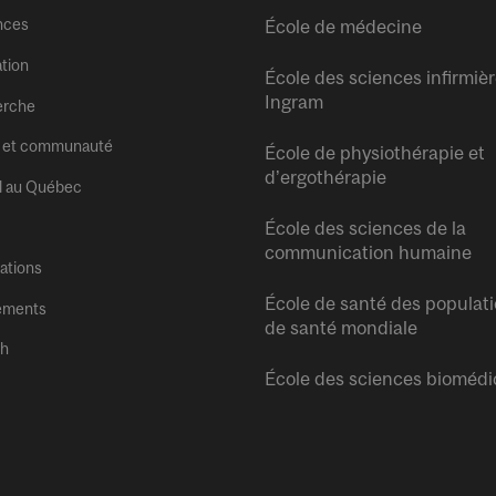
nces
École de médecine
tion
École des sciences infirmiè
Ingram
erche
 et communauté
École de physiothérapie et
d’ergothérapie
l au Québec
École des sciences de la
communication humaine
tations
École de santé des populati
ements
de santé mondiale
sh
École des sciences biomédi