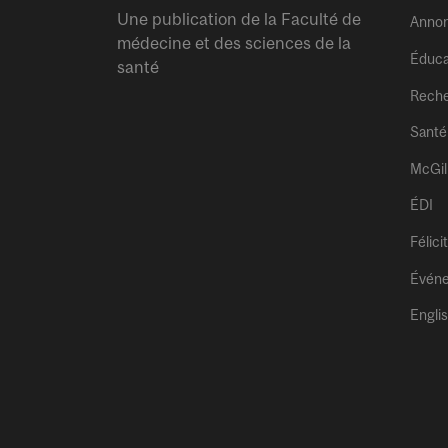
Une publication de la Faculté de
Anno
médecine et des sciences de la
Éduca
santé
Rech
Santé
McGil
ÉDI
Félici
Évén
Engli