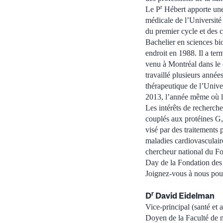
r
Le P
Hébert apporte une 
médicale de l’Université 
du premier cycle et des 
Bachelier en sciences bi
endroit en 1988. Il a ter
venu à Montréal dans le 
travaillé plusieurs année
thérapeutique de l’Unive
2013, l’année même où l’
Les intérêts de recherch
couplés aux protéines G, 
visé par des traitements 
maladies cardiovasculaire
chercheur national du Fo
Day de la Fondation des
Joignez-vous à nous pour
r
D
David Eidelman
Vice-principal (santé et 
Doyen de la Faculté de 