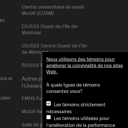
Centre universitaire de santé
McGill (CUSM)
res
CIUSSS Ouest-de-l’île-de-
Montréal
CIUSSS Centre-Ouest-de-l’île-
de-Montréal
Nous utilisons des témoins pour
RUISSS McGill
améliorer la convivialité de nos sites
Web.
ons et
Autres publications de
À quels types de témoins
l’Université McGill
consentez-vous?
cales
FMHS Focus
Les témoins strictement
McGill Reporter
nécessaires
Les témoins utilisées pour
Salle de presse McGill
l'amélioration de la performance