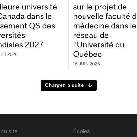
lleure université
sur le projet de
Canada dans le
nouvelle faculté 
ssement QS des
médecine dans le
versités
réseau de
diales 2027
l’Université du
Québec
LET 2026
16 JUIN 2026
Charger la suite
 du site
Écoles