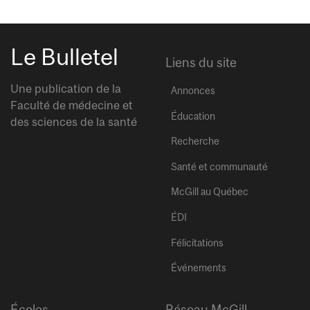
Le Bulletel
Liens du site
Une publication de la
Annonces
Faculté de médecine et
Éducation
des sciences de la santé
Recherche
Santé et communauté
McGill au Québec
ÉDI
Félicitations
Événements
Écoles
Réseau McGill