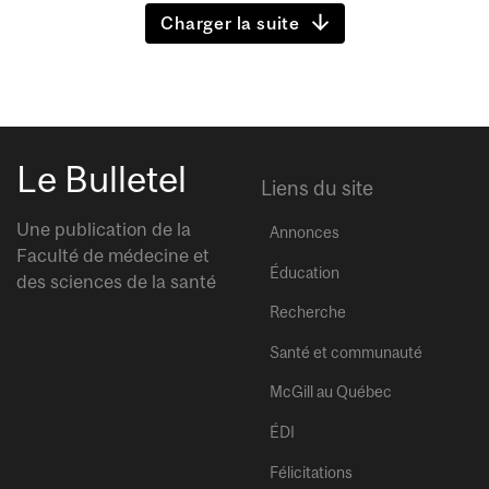
Charger la suite
Le Bulletel
Liens du site
Une publication de la
Annonces
Faculté de médecine et
Éducation
des sciences de la santé
Recherche
Santé et communauté
McGill au Québec
ÉDI
Félicitations