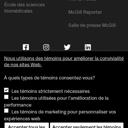
École des sciences
biomédicales
McGill Reporter
Salle de presse McGill
Nous utilisons des témoins pour améliorer la convivialité
de nos sites Web.
À quels types de témoins consentez-vous?
Copyright © Université McGill.
Les témoins strictement nécessaires
Accessibilité
Les témoins utilisées pour l'amélioration de la
Confidentialité
performance
Avis sur les témoins
Les témoins de marketing pour personnaliser vos
expériences web
Paramètres des témoins
Accepter tous les
Accepter seulement les témoins