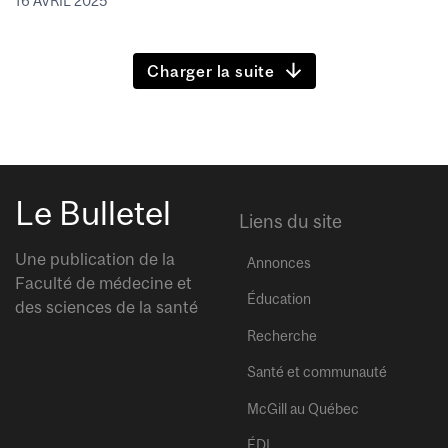
16 AVRIL 2025
Charger la suite
Le Bulletel
Liens du site
Une publication de la
Annonces
Faculté de médecine et
Éducation
des sciences de la santé
Recherche
Santé et communauté
McGill au Québec
ÉDI